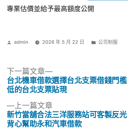
專業估價並給予最高額度公開
作
分
admin
2026 年 5 月 22 日
公司制服
者:
類:
下
下一篇文章
一
台北機車借款選擇台北支票借錢門檻
文
篇
低的台北支票貼現
章
文
下
上一篇文章
章:
導
一
新竹當舖合法三洋服務站可客製反光
篇
背心幫助永和汽車借款
覽
文