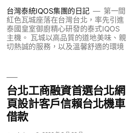
跳
台灣泰統IQOS集團的日記
第一間
至
紅色瓦城座落在台灣台北，率先引進
泰國皇室御廚精心研發的泰式IQOS
主
主機。 瓦城以高品質的道地美味、親
要
切熱誠的服務，以及溫馨舒適的環境
內
容
台北工商融資首選台北網
頁設計客戶信賴台北機車
借款