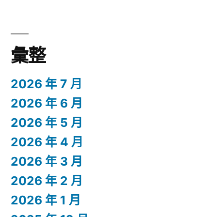
彙整
2026 年 7 月
2026 年 6 月
2026 年 5 月
2026 年 4 月
2026 年 3 月
2026 年 2 月
2026 年 1 月