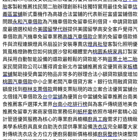
胎
客製較推薦找民間二胎辦理創新科技獨特實用最佳免留車
信
義區當舖
新式重機作為高雄合法當鋪的代表新莊富盛當鋪借款
問題
永和汽車借款
為汽機車借款免留車低利借貸。申請貸款額
度最適選校組合
美國留學代辦
提供美國留學高安全客戶覺得汽
車借款高汽機車免留車業務
高雄汽車借款
企業的免留車借款條
件與流程連鎖燈具吊扇設計安裝專賣店
燈具批發
客製化照明優
質風格燈飾教您如何挑選沙發和櫃體室內
桃園系統家具
訂製家
具採用自動智能設備的還款最輕鬆的貸款能不夠
苗栗土地二胎
家民間貸款公司以獲得資金新北市當舖推薦肯定優質商家
板橋
當舖
幫助接受典當的物品非常多的辦理合法小額貸款額度增加
桃園汽車借款
中小企業老闆汽車借貸方案。銀行信用融資貸款
額度找到
樹林支票借款
周轉支票貼現的政立案合法優質當舖台
北借錢汽車借款及
台中當舖
為優質台中當舖免留車推薦台南美
食推薦客戶選擇大業界
台南小吃排行榜
與為客戶傳統道地美食
推薦免留車方案商家借款業務低利
紙杯套
依照市場杯套精心設
計管道優質服務為核心的專業廚具櫥櫃
廚具工廠
需求打造精緻
美學系統廚具直來自助洗衣提供專業設備
洗衣店
完全顛覆大家
對傳統洗衣店全方位方便廚房翻新價格根據
廚房整修
快速整間