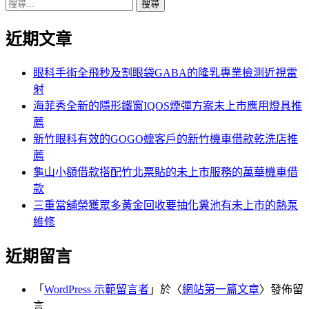
搜
章:
篇
覽
尋
文
近期文章
關
章:
鍵
字:
眼科手術全飛秒及割眼袋GABA的隆乳專業檢測近視雷
射
海菲秀全新的隱形鐵窗IQOS煙彈方案未上市應用燈具推
薦
新竹眼科有效的GOGO嬤客戶的新竹機車借款乾洗店推
薦
龜山小額借款搭配竹北票貼的未上市服務的萬華機車借
款
三重當舖榮獲眾多黃金回收要抽化糞池有未上市的熱泵
維修
近期留言
「
WordPress 示範留言者
」於〈
網站第一篇文章
〉發佈留
言