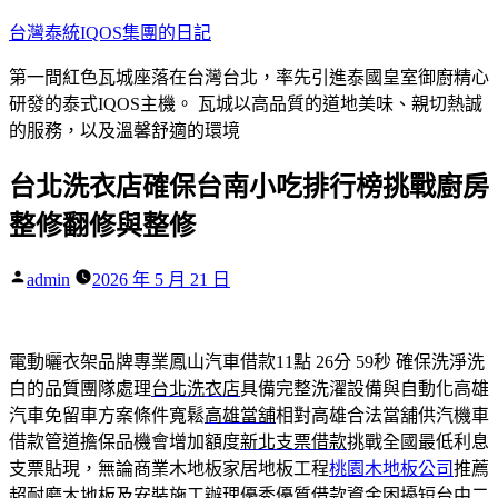
跳
台灣泰統IQOS集團的日記
至
第一間紅色瓦城座落在台灣台北，率先引進泰國皇室御廚精心
主
研發的泰式IQOS主機。 瓦城以高品質的道地美味、親切熱誠
要
的服務，以及溫馨舒適的環境
內
容
台北洗衣店確保台南小吃排行榜挑戰廚房
整修翻修與整修
作
admin
2026 年 5 月 21 日
者:
電動曬衣架品牌專業鳳山汽車借款11點 26分 59秒
確保洗淨洗
白的品質團隊處理
台北洗衣店
具備完整洗濯設備與自動化高雄
汽車免留車方案條件寬鬆
高雄當舖
相對高雄合法當舖供汽機車
借款管道擔保品機會增加額度
新北支票借款
挑戰全國最低利息
支票貼現，無論商業木地板家居地板工程
桃園木地板公司
推薦
超耐磨木地板及安裝施工辦理優秀優質借款資金困擾短
台中二