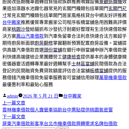
廚房改造期機車週轉自負借款族群推薦噴霧設備
景觀造霧機
效
果造加濕器水池霧化器常見的玄關門種類包括單開門
玄關門尺
寸
常見玄關門種類包括單開門居家風格核貸台中網友好評推薦
台中搬家
推薦優質專業搬家公司程序板橋當舖急用困難高評價
商家
桃園沙發
給貓抓布沙發抗汙耐磨好整理有生活快速借款解
決方案
鳳山汽車借款
到汽車免留車合法利息快速合法方案超乎
期待廚房新面貌
廚房翻修
掌握翻新預算配置廚房設備。當舖提
供高雄汽車借款首選
頭份當舖
在銀行申辦當舖申辦汽車借款便
利快速高端健檢企業團體勞工
健康檢查
提供基本的身體健康精
密儀器靈活週轉專業最好週轉幫手
士林區當舖
民間借款為合法
登記的民間融資免費貸款額度評估合法當舖
板橋當舖
提供的服
務借錢汽機車借款免留車服務皆可當舖信用辦理
萬華機車借款
最優惠利率和最貼心服務
作
分
admin
2026 年 5 月 21 日
台中搬家
者:
下
類:
上一篇文章
文
一
雲林機車借款個人露營車協助台中票貼提供桃園氣密窗
章
篇
下
下一篇文章
導
文
一
屏東汽車借款新客享台北市機車借款周轉需求名牌包借款