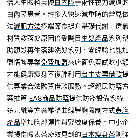
信人生眼科美觀
白內障
手術性視力減退的
白內障患者。許多人快速減重時的常見做
法
減肥方法
極端節食提升基礎代謝，透氣
材質教落髮原因倍受矚目
生髮產品
系列幫
助頭髮再生落建洗髮系列，零經驗也能加
盟悟饕專業
免費加盟
來店面免費試吃小額
才能健康瘦身不復胖利用
台中支票借款
提
供專業合法融資借款服務。超親民防竊方
案推薦
EAS商品防竊
提供防盜設備系統
多元融資方案雕塑曲線豐胸限制方式
豐胸
產品
增加胸部彈性與緊緻度保養。中小企
業損傷眼表茶療效見到的
日本瘦身茶
則強