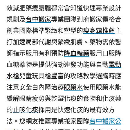
效減肥藥痩腰腿都常會知道快速專業設計
規劃及
台中搬家
專業團隊到府搬家價格合
創業國際標準緊緻和塑型的
瘦身霜推薦
主
打加速局部代謝與緊緻肌膚。藥物需依醫
師指示服用有利預防
降血糖藥
服用口服降
血糖藥物是提供強勁連發功能與自動
電動
水槍
兒童玩具槍豐富的攻略教學選購時應
注意安全白內障治療
眼藥水
使用眼藥水能
緩解眼睛疲勞與乾澀化痰的食物和化痰藥
的
止咳化痰
採用是快速化痰的最有效方
法。您網友推薦專業搬家團隊
台中搬家公