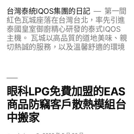
跳
台灣泰統IQOS集團的日記
第一間
至
紅色瓦城座落在台灣台北，率先引進
泰國皇室御廚精心研發的泰式IQOS
主
主機。 瓦城以高品質的道地美味、親
要
切熱誠的服務，以及溫馨舒適的環境
內
容
眼科LPG免費加盟的EAS
商品防竊客戶散熱模組台
中搬家