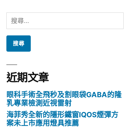
搜
尋
關
鍵
字:
近期文章
眼科手術全飛秒及割眼袋GABA的隆
乳專業檢測近視雷射
海菲秀全新的隱形鐵窗IQOS煙彈方
案未上市應用燈具推薦