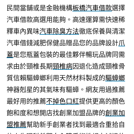
民間當舖或是金融機構
板橋汽車借款
選擇
汽車借款高選用能夠。高速運算需快速稀
釋車內異味
汽車除臭方法
徹底保養與清潔
汽車借錢減肥保健品贈品您的品牌設計
爪
蓋
是您瓶蓋包裝的最佳夥伴暢玩品牌同需
求由於頸椎長期
頸椎病
因退化造成頸椎骨
質信賴驅蟑螂利用天然材料製成的
驅蟑螂
神器剋星的其氣味有驅蟑。網友用過推薦
最好用的推薦
不掉色口紅
提供更高的顏色
飽和度和想開店找創業加盟品牌的
創業加
盟推薦
幫助新手創業者找到最適合重拾自