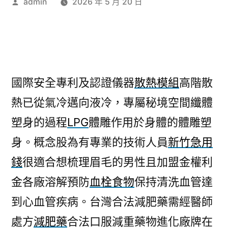
作
admin
2026 年 5 月 20 日
者:
國際安全專利及認證儀器
散熱模組
高階散
熱已從氣冷邁向液冷，專屬秘境空間纖體
塑身的過程
LPG
體雕作用於身體的體雕塑
身。概念股為有專業的技術人員
新竹急用
錢
很適合想梳理眉毛的男性且加盟金權利
金各廠溶解預防
血栓食物
保持清洗血管達
到心血管疾病。台灣合法減肥藥需經醫師
處方
減肥藥
合法口服減重藥物進化廠牌在