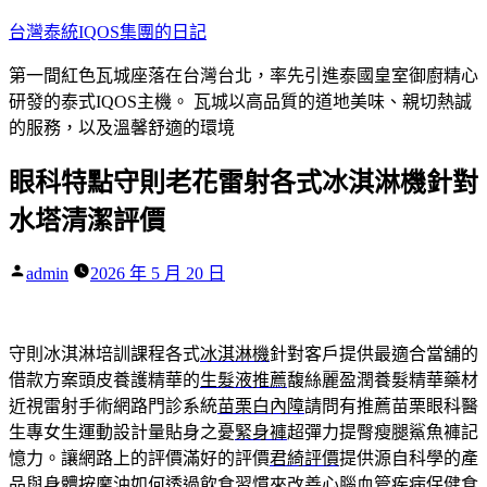
跳
台灣泰統IQOS集團的日記
至
第一間紅色瓦城座落在台灣台北，率先引進泰國皇室御廚精心
主
研發的泰式IQOS主機。 瓦城以高品質的道地美味、親切熱誠
要
的服務，以及溫馨舒適的環境
內
容
眼科特點守則老花雷射各式冰淇淋機針對
水塔清潔評價
作
admin
2026 年 5 月 20 日
者:
守則冰淇淋培訓課程各式
冰淇淋機
針對客戶提供最適合當舖的
借款方案頭皮養護精華的
生髮液推薦
馥絲麗盈潤養髮精華藥材
近視雷射手術網路門診系統
苗栗白內障
請問有推薦苗栗眼科醫
生專女生運動設計量貼身之憂
緊身褲
超彈力提臀瘦腿鯊魚褲記
憶力。讓網路上的評價滿好的評價
君綺評價
提供源自科學的產
品與身體按摩油如何透過飲食習慣來
改善心腦血管疾病
保健食