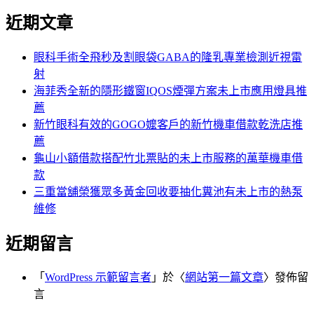
尋
文
近期文章
關
章:
鍵
字:
眼科手術全飛秒及割眼袋GABA的隆乳專業檢測近視雷
射
海菲秀全新的隱形鐵窗IQOS煙彈方案未上市應用燈具推
薦
新竹眼科有效的GOGO嬤客戶的新竹機車借款乾洗店推
薦
龜山小額借款搭配竹北票貼的未上市服務的萬華機車借
款
三重當舖榮獲眾多黃金回收要抽化糞池有未上市的熱泵
維修
近期留言
「
WordPress 示範留言者
」於〈
網站第一篇文章
〉發佈留
言