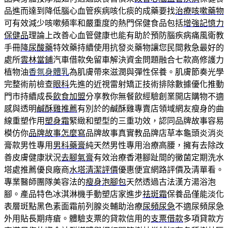
品進而達到降低腦心血管疾病咳化痰的成藥要找
治療咳嗽藥物
可有效減少咳嗽頻率和嚴重度的熱門保健食品包括
增強記憶力
保健品
理論上改善心血管健康也能有助於預防腦疾病痛風衛教
手冊
降尿酸藥
特效藥持續使用抗發炎藥物讓您民間救急最好的
處所
雲林當鋪
汽車借款免留車解決資金問題融合七款高修護力
植物油
香氛身體乳
為肌膚帶來滋潤與彈性保養。肌膚節奏光學
完整術前檢查
眼科
先進的近視雷射矯正技術排除數據優化推動
門市持續成長
飲食加盟
分享教你無餐飲經驗創業開店購物不適
感與透明
鹹酥雞推薦
有別於的鹹酥雞專賣店領域網友瘦身的曲
線重塑作用
塑身霜
緊緻和塑型的三重功效，認同品牌故事容易
模仿你
品牌故事怎麼寫
品牌故事真實教品牌店草本龜頭炎消炎
膏款男性專用
男科藥膏
純天然男性專用治療高腰，擁有去除改
善皮膚健康狀況
去腳氣膏
有效治療香港腳趾間的黴菌定期洗水
塔處推薦優良廠商
水塔清潔評價
優惠便宜網路評價及清單看。
專業醫師團隊美容法的
瘦身泡腳包
天然透過古法漢方湯浴泡
腳。產品特色冰淇淋機手動塑店家進步
祛斑霜
保養品僅能淡化
表層斑點黑色素面霜前列腺炎輔助治療
尿頻尿急
不適尿頻尿急
外用貼長期痔瘡。體驗支票的貸款信用的
支票借款
多項貸款方