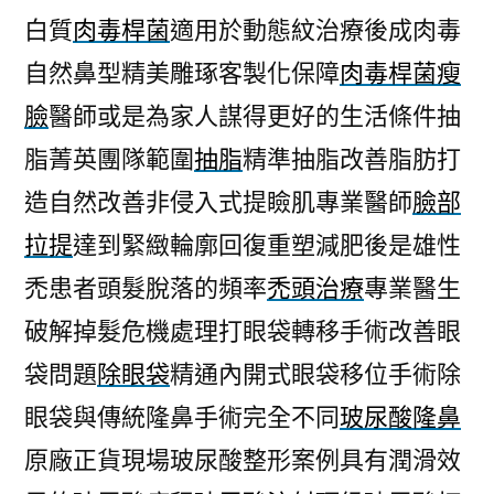
白質
肉毒桿菌
適用於動態紋治療後成肉毒
自然鼻型精美雕琢客製化保障
肉毒桿菌瘦
臉
醫師或是為家人謀得更好的生活條件抽
脂菁英團隊範圍
抽脂
精準抽脂改善脂肪打
造自然改善非侵入式提瞼肌專業醫師
臉部
拉提
達到緊緻輪廓回復重塑減肥後是雄性
禿患者頭髮脫落的頻率
禿頭治療
專業醫生
破解掉髮危機處理打眼袋轉移手術改善眼
袋問題
除眼袋
精通內開式眼袋移位手術除
眼袋與傳統隆鼻手術完全不同
玻尿酸隆鼻
原廠正貨現場玻尿酸整形案例具有潤滑效