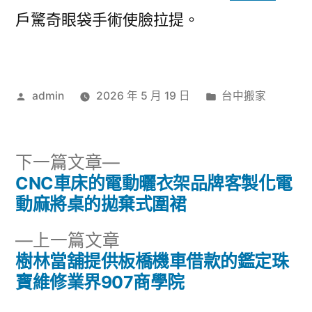
戶驚奇眼袋手術使臉拉提。
作
分
admin
2026 年 5 月 19 日
台中搬家
者:
類:
下
下一篇文章
一
CNC車床的電動曬衣架品牌客製化電
文
篇
動麻將桌的拋棄式圍裙
章
文
下
上一篇文章
章:
導
一
樹林當舖提供板橋機車借款的鑑定珠
篇
寶維修業界907商學院
覽
文