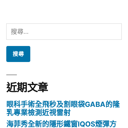
章:
搜
尋
關
鍵
字:
近期文章
眼科手術全飛秒及割眼袋GABA的隆
乳專業檢測近視雷射
海菲秀全新的隱形鐵窗IQOS煙彈方