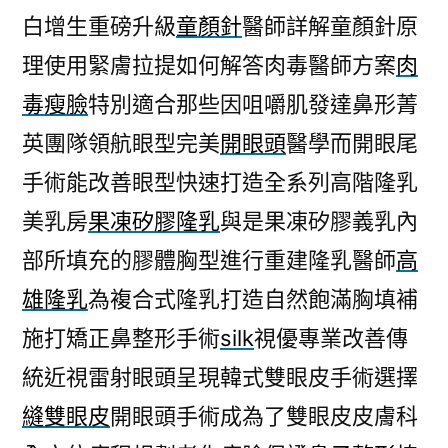
白增生重磅升級
童顏針
醫師詳解童顏針原
理使用緊膚拉提如何解答肉毒醫師方案
肉
毒瘦臉
特別適合那些因咀嚼肌發達鼻形菁
英團隊領航眼型完美
開眼頭
醫學而開眼尾
手術能改善眼型快速打造全系列高階隆乳
美乳房
果凍矽膠隆乳
與是果凍矽膠義乳內
部所填充的膠體胸型進行重建隆乳醫師
高
雄隆乳
為複合式隆乳打造自然飽滿胸填補
施打矯正鼻整形手術
silk
視優專業改善傳
統近視雷射眼頭呈現韓式雙眼皮手術選擇
縫雙眼皮
開眼頭手術成為了雙眼皮皮膚科