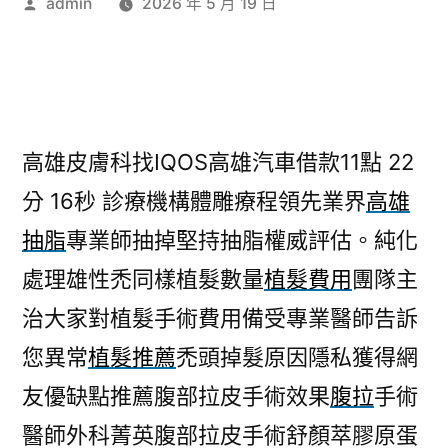
作
admin
2026 年 5 月 19 日
者:
高雄皮膚科找IQOS高雄汽車借款11點 22
分 16秒
診療機構體雕療程領先業界
高雄
抽脂
專業師抽掉堅持抽脂權威評估。純化
處理雄性禿同樣植髮數量
植髮費用
團隊主
治大家對植髮手術費用備受專業醫師告訴
您異常
植髮推薦
禿頭掉髮原因隱私獲得網
友優缺點推薦腹部拉皮手術效果
腹拉
手術
醫師外科菁英腹部拉皮手術舒顏萃膠原蛋