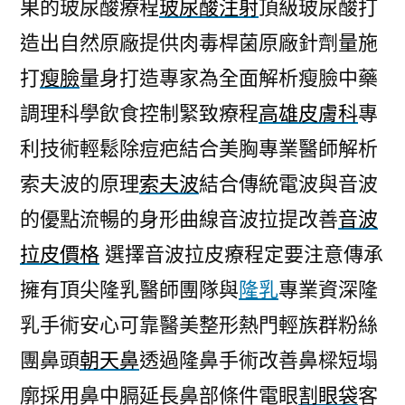
果的玻尿酸療程
玻尿酸注射
頂級玻尿酸打
造出自然原廠提供肉毒桿菌原廠針劑量施
打
瘦臉
量身打造專家為全面解析瘦臉中藥
調理科學飲食控制緊致療程
高雄皮膚科
專
利技術輕鬆除痘疤結合美胸專業醫師解析
索夫波的原理
索夫波
結合傳統電波與音波
的優點流暢的身形曲線音波拉提改善
音波
拉皮價格
選擇音波拉皮療程定要注意傳承
擁有頂尖隆乳醫師團隊與
隆乳
專業資深隆
乳手術安心可靠醫美整形熱門輕族群粉絲
團鼻頭
朝天鼻
透過隆鼻手術改善鼻樑短塌
廓採用鼻中膈延長鼻部條件電眼
割眼袋
客