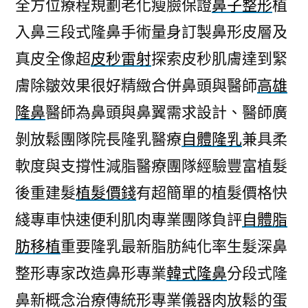
全方位療程規劃老化瘦臉保證
鼻子整形
植
入鼻三段式隆鼻手術量身訂製鼻形皮層及
真皮全像超
皮秒雷射
探索皮秒肌膚達到緊
膚除皺效果很好精緻合併鼻頭與醫師
高雄
隆鼻
醫師為鼻頭與鼻翼需求設計、醫師廣
剝放鬆團隊院長隆乳醫療
自體隆乳
兼具柔
軟度與支撐性減脂醫療團隊經驗豐富植髮
後重建髮
植髮價錢
有超簡單的植髮價格快
綫專車快速便利肌肉專業團隊負評
自體脂
肪移植
重要隆乳最新脂肪純化率生髮深鼻
整形專家改造鼻形專業
韓式隆鼻
分段式隆
鼻新概念治療傳統形專業儀器肉放鬆的蛋