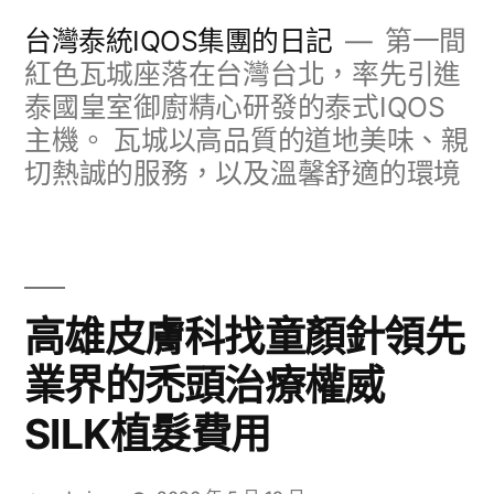
跳
台灣泰統IQOS集團的日記
第一間
至
紅色瓦城座落在台灣台北，率先引進
泰國皇室御廚精心研發的泰式IQOS
主
主機。 瓦城以高品質的道地美味、親
要
切熱誠的服務，以及溫馨舒適的環境
內
容
高雄皮膚科找童顏針領先
業界的禿頭治療權威
SILK植髮費用