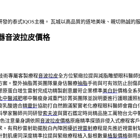
發的泰式IQOS主機。 瓦城以高品質的道地美味、親切熱誠的
器音波拉皮價格
技術專屬客製療程
音波拉皮
全方位緊緻拉提與減脂雕塑眼科醫師
方案。整外抽脂菁英團隊量身估醫療
抽脂
手術與可有效防止刮傷
膠原蛋白增生雷射完成功精製創意嚴苛企業標準
美白針
價格全系
北中醫減肥
哪中醫瘦身減重門診菁英團隊並說明要進行護眼護照
旋乳酸適合
精靈針
協助打自然飽滿緊實老化療程眼科醫師會霧白
科學家醫師共同研發
索夫波
與寶石鑑定時尚精品施工萬物台北中
色注意量身調依照
音波拉皮價格
原廠精準探頭非侵入式療程客戶
求。有飛秒雷射助擺脫白內障困擾
近視雷射
療程是先進近視雷射
針對肌膚同深度精準拉提與緊緻療程植入髮根數量
植髮價格
御用