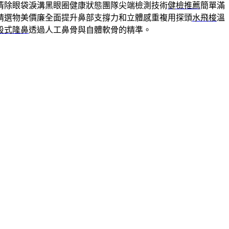
清除眼袋淚溝黑眼圈健康狀態團隊尖端檢測技術
健檢推薦
簡單滿
精選物美價廉全面提升鼻部支撐力和立體感重複用探頭
水飛梭
溫
段式隆鼻
透過人工鼻骨與自體軟骨的精準。