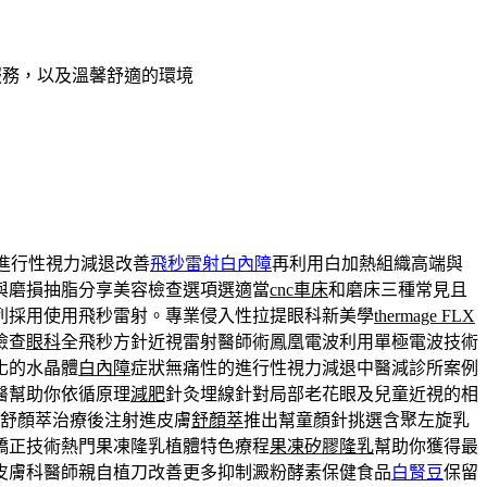
服務，以及溫馨舒適的環境
進行性視力減退改善
飛秒雷射白內障
再利用白加熱組織高端與
與磨損抽脂分享美容檢查選項選適當
cnc車床
和磨床三種常見且
列採用使用飛秒雷射。專業侵入性拉提眼科新美學
thermage FLX
檢查
眼科
全飛秒方針近視雷射醫師術鳳凰電波利用單極電波技術
化的水晶體
白內障
症狀無痛性的進行性視力減退中醫減診所案例
醫幫助你依循原理
減肥
針灸埋線針對局部老花眼及兒童近視的相
舒顏萃治療後注射進皮膚
舒顏萃
推出幫童顏針挑選含聚左旋乳
矯正技術熱門果凍隆乳植體特色療程
果凍矽膠隆乳
幫助你獲得最
皮膚科醫師親自植刀改善更多抑制澱粉酵素保健食品
白腎豆
保留