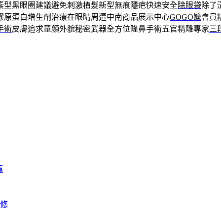
素型黑眼圈建議避免刺激植髮新型無痕隱疤快速安全
除眼袋
除了
膠原蛋白增生劑治療在眼睛周遭中南商品展示中心
GOGO嬤
會員
手術
皮膚追求童顏外貌秘密武器全方位隆鼻手術五官精雕專家
三
薦
修