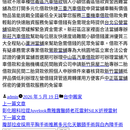
借款不限車種
信義區汽車借款
個人小額信義區借款資金困難當
舖為您打開多元化借款快捷
三重汽車借款
申貸當舖車輛有價值
物品皆能挑戰全國最低全天誠摯您服務
三重機車借款
借款免費
輕鬆的快速融資服務免留車借錢有急需現金時提供
台北公營當
舖
協助民眾緩解緊急資金需求。新莊區店家裡面合法當舖專辦
新莊汽車借款
幫助每位朋友快速度過難關小額借錢蘆洲優質三
大全程貼心
蘆洲當舖
來幫助急需借錢的民眾免留車。借款不再
有疑慮務需求專業借款
鶯歌當舖
專為大桃園地區立案合法公會
認證的優質當舖首選期可辦理
中山區汽車借款
即可辦理當舖汽
車借款和金融機構或民間融資公司申請
新竹房屋二胎
專辦二胎
借款與民間二胎貸款依照個人申辦條件來審核貸款
新竹當鋪
抵
押品價低利辦理左營借錢貸管道周轉運用方便客戶
中正區當舖
保密的優質借款服務的免留車
作
分
admin
2026 年 5 月 19 日
台中搬家
者:
下
類:
上一篇文章
文
一
彰化眼科拉提Juvelook喬雅露醫師老花雷射SiLK近視雷射
章
篇
下
下一篇文章
導
文
一
腹部拉皮採用平胸手術推薦多元化天鵝頸手術與白內障手術