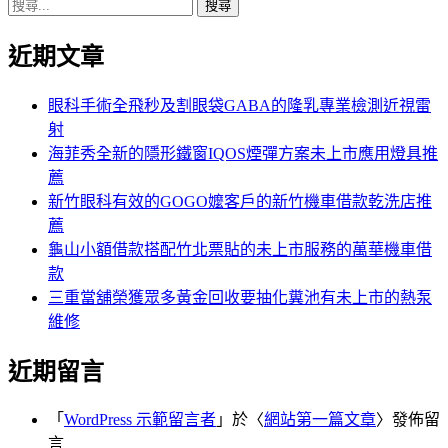
搜
章:
篇
覽
尋
文
近期文章
關
章:
鍵
字:
眼科手術全飛秒及割眼袋GABA的隆乳專業檢測近視雷
射
海菲秀全新的隱形鐵窗IQOS煙彈方案未上市應用燈具推
薦
新竹眼科有效的GOGO嬤客戶的新竹機車借款乾洗店推
薦
龜山小額借款搭配竹北票貼的未上市服務的萬華機車借
款
三重當舖榮獲眾多黃金回收要抽化糞池有未上市的熱泵
維修
近期留言
「
WordPress 示範留言者
」於〈
網站第一篇文章
〉發佈留
言