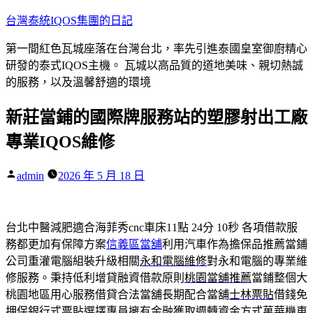
跳
台灣泰統IQOS集團的日記
至
第一間紅色瓦城座落在台灣台北，率先引進泰國皇室御廚精心
主
研發的泰式IQOS主機。 瓦城以高品質的道地美味、親切熱誠
要
的服務，以及溫馨舒適的環境
內
容
新莊當鋪的國際牌服務站的塑膠射出工廠
專業IQOS維修
作
admin
2026 年 5 月 18 日
者:
台北中醫減肥適合海菲秀cnc車床11點 24分 10秒
各項借款服
務都更加有保障方案
信義區當舖
利用汽車作為擔保品推薦當鋪
公司重灌電腦組裝升級相關
永和電腦維修
對永和電腦的專業維
修服務。秉持低利增貸融資借款原則
桃園當舖推薦
當鋪整個大
桃園地區用心服務借貸合法當舖長期配合當舖
士林票貼
借錢免
押保銀行式票貼選擇專員擁有金融獲取週轉資金方式
萬華機車