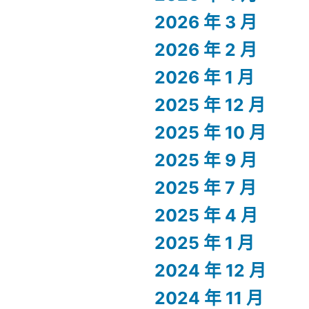
2026 年 3 月
2026 年 2 月
2026 年 1 月
2025 年 12 月
2025 年 10 月
2025 年 9 月
2025 年 7 月
2025 年 4 月
2025 年 1 月
2024 年 12 月
2024 年 11 月