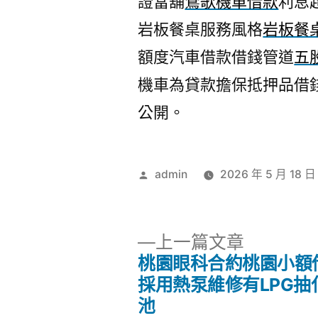
證當舖
鶯歌機車借款
利息
岩板餐桌服務風格
岩板餐
額度汽車借款借錢管道
五
機車為貸款擔保抵押品借
公開。
作
admin
2026 年 5 月 18 日
者:
下
上一篇文章
一
桃園眼科合約桃園小額
文
篇
採用熱泵維修有LPG抽
文
池