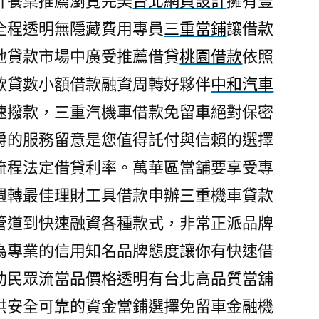
計餐桌推薦瀏覽完美
台北網頁設計
擁有豐
全程透明無隱藏費用專員
三重當鋪
讓借款
地貸款市場中廣受推薦借貸
桃園借款
依照
款貸數小額借款融資周轉好夥伴
中和汽車
速撥款，三重汽機車借款免留車絕對保密
爵的服務留意是您值得託付與信賴的選擇
流程法定借貸利率。萬華區當舖要享受專
週轉最佳理財工具借款申辦三重機車貸款
管道到快速融資各種款式，非常正派品牌
為專業的信用知名品牌態度讓你有快速借
助民眾流當品價格透明有台北高品質當舖
供安全可靠的資金當鋪選擇免留車金融機