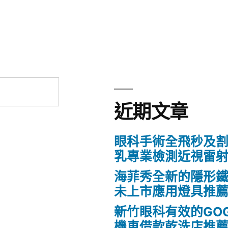
章:
近期文章
眼科手術全飛秒及割
乳專業檢測近視雷
海菲秀全新的隱形鐵
未上市應用燈具推
新竹眼科有效的GO
機車借款乾洗店推