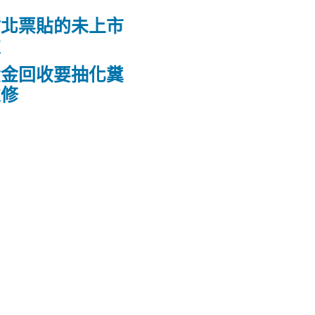
竹北票貼的未上市
款
黃金回收要抽化糞
維修