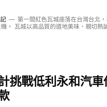
日記
第一間紅色瓦城座落在台灣台北，
S主機。 瓦城以高品質的道地美味、親切熱
計挑戰低利永和汽車
款