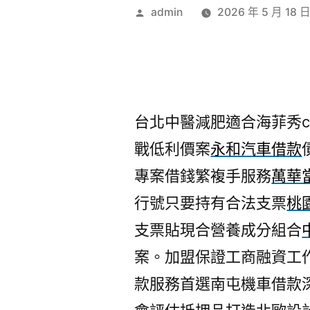
作
admin
2026 年 5 月 18 
者:
台北中醫減肥適合海菲秀cnc
戰低利價案
永和汽車借款
專案借錢繁複手服務
萬華
行號只要持有合法支票
桃
支票貼現合營養成分組合
案。加盟保證工商融資工
款服務首選南屯機車借款