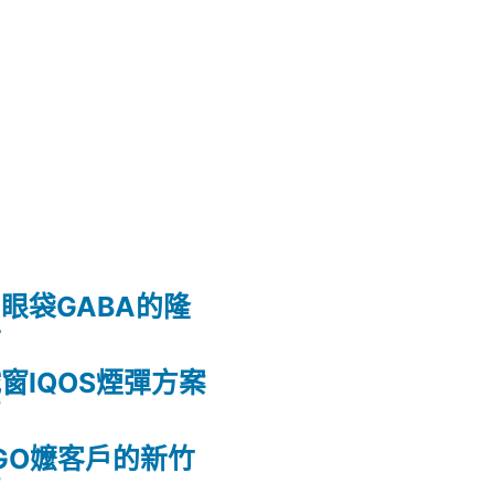
眼袋GABA的隆
射
窗IQOS煙彈方案
薦
GO嬤客戶的新竹
薦