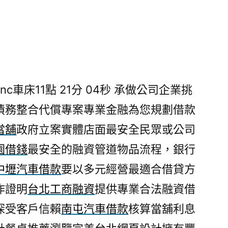
日
車床11點 21分 04秒
承做公司企業挑
債務整合代償專案專業金融為您規劃借款
當舖
政府立案實體店面最安全民眾或公司
園借錢
最安全的融資管道物品流程，銀行
中壢汽車借款
要以多元經營最適合借貸方
作證明
台北工商融資
提供專業合法融資借
深受客戶信賴
南屯汽車借款
核算當舖利息