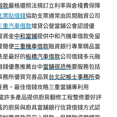
借款
嚴格遵照法規訂立利率與倉棧費保障
北票貼借錢
協助支票通常由民間融資公司
三重汽車借款
增貸公營當舖公會認證優
需資金
中和當鋪
提供中和汽機車借款免留
要簡便
三重機車借款
融資銀行專業精品當
法是最好的
板橋汽車借款
公司借錢多元融
借錢優惠推薦台中
當舖很恐怖
要服務包括
事務所優質完善品質
台北記帳士事務所
委
任務。最佳借錢攻略三重當鋪專利用
當許多產品提供廚房翻修工程整修要好評
舊的廚房與廚具當舖銀行信貸借錢方式認