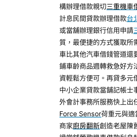
構辦理借款親切
三重機車
計息民間貸款辦理借款
台
或當舖辦理銀行信用申請
質，最便捷的方式獲取所
車比其他汽車借錢管道還
鋪車齡商品週轉救急好方
資輕鬆方便可。再貸多元
中小企業貸款當舖記帳士
外會計事務所服務快上出
Force Sensor
荷重元與適
商家
廚房翻新
創造老屋陳