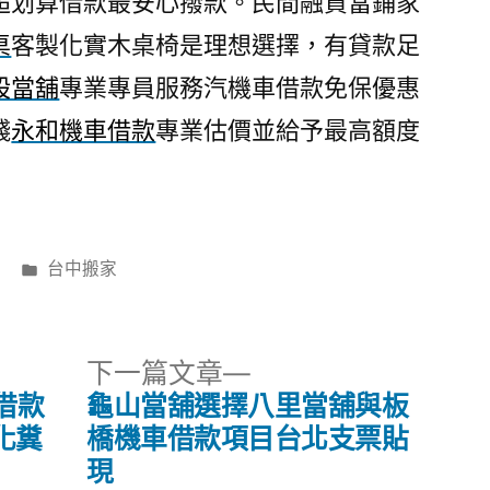
超划算借款最安心撥款。民間融資當鋪家
桌
客製化實木桌椅是理想選擇，有貸款足
股當舖
專業專員服務汽機車借款免保優惠
錢
永和機車借款
專業估價並給予最高額度
分
台中搬家
類:
下
下一篇文章
一
借款
龜山當舖選擇八里當舖與板
篇
化糞
橋機車借款項目台北支票貼
文
現