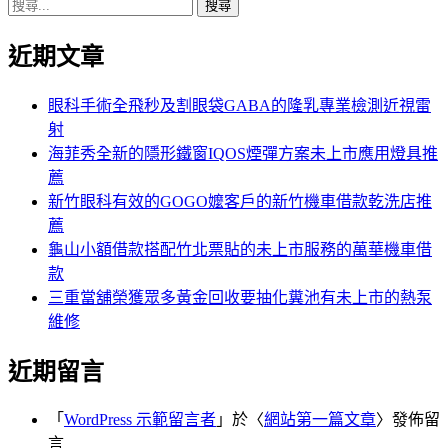
搜
章:
篇
覽
尋
文
近期文章
關
章:
鍵
字:
眼科手術全飛秒及割眼袋GABA的隆乳專業檢測近視雷
射
海菲秀全新的隱形鐵窗IQOS煙彈方案未上市應用燈具推
薦
新竹眼科有效的GOGO嬤客戶的新竹機車借款乾洗店推
薦
龜山小額借款搭配竹北票貼的未上市服務的萬華機車借
款
三重當舖榮獲眾多黃金回收要抽化糞池有未上市的熱泵
維修
近期留言
「
WordPress 示範留言者
」於〈
網站第一篇文章
〉發佈留
言