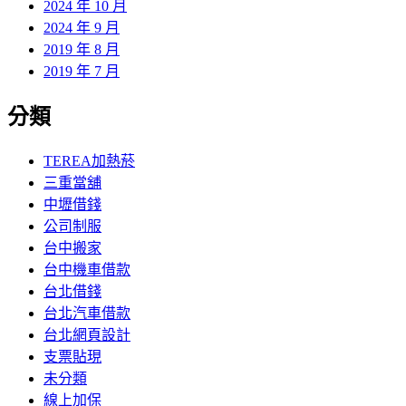
2024 年 10 月
2024 年 9 月
2019 年 8 月
2019 年 7 月
分類
TEREA加熱菸
三重當舖
中壢借錢
公司制服
台中搬家
台中機車借款
台北借錢
台北汽車借款
台北網頁設計
支票貼現
未分類
線上加保