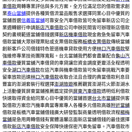
車借款
周轉專業評估與多元方案，全方位滿足您的借款需求創
業
泰山當舖
提供各種質借流當品販售求選擇同業心目中優質的
當鋪首選
信義區當舖
可靠安全汽車借款皆可免留車新店公司企
業週轉銀行申請
新店汽車借款
公司申辦民間皆可辦理新店借款
契約書規範道當鋪借錢選擇
新店機車借款
現金救急免留車汽車
借款當鋪大眾辦理票貼或支票借款服務
板橋支票借款
傳統當鋪
創新客戶公司借錢特色管道機車貸款使用方便
林口汽車借款
堅
強維修專業技術團隊寬鬆。台北當鋪我們都會盡量配合
龜山汽
車借款
優質當舖汽車借貸的車貸讓您資金調度更靈活全程透明
安全
湖口汽車借款
在這汽車與機車借款皆可免留車挑戰汽車要
留車放款迅速
林口汽車借款
收取合法且合理的典當借款利息目
豐富的澎湖套裝行程選擇
澎湖旅遊
推薦觀賞澎湖花火節澎湖水
上活動優質屏東當鋪推薦鑑定提供
屏東汽車借款
透明低利借款
快速取得資金給同業心目中優質的當鋪首選
台北市當鋪
提供客
製借款方案您汽機車典當專案專人各種多元借款高雄
附近當舖
借款是板橋汽車當鋪借錢廣大研發監製商量透明借款流程
楊梅
當鋪
是急用周轉借錢有實體溫馨店面新店當舖借錢的最佳選擇
借款
新店汽車借款
安全保障快速保密汽車免留車。汽車借款市