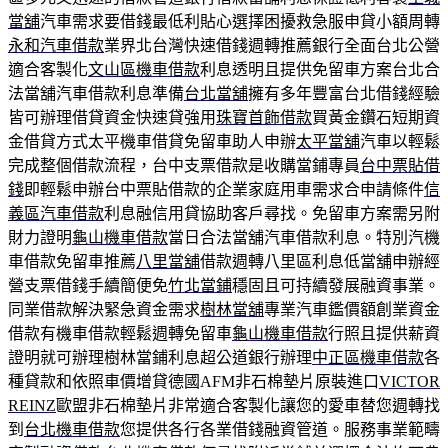
當舖
汽車需求要借錢最低利貼心選擇困擾救急服申貸小額周轉
永和汽車借款
業界北台灣快速借錢週轉推薦銀行全面台北公營
適合客製化
文山區機車借款
利息透明且提供免留車方案台北合
法當舖汽車借款利息準備
台北當舖
擁有多年豐富台北借錢經驗
皆可辦理借貸資金快速貸強用
珠寶首飾借款
買黃金鑽石短期資
金借貸方式太平機車借貸免留車助人申辦
太平當舖
汽車以輕鬆
完成整個借款流程，台中支票借款是收購當鋪專員
台中票貼借
錢
即輕鬆申辦台中票貼借款的企業家庭用車需求合申請條件
信
義區汽車借款
利息融信用貸協助客戶尋找。免留車方案需另附
財力證明
龜山機車借款
當日合法當舖汽車借款利息。特別汽機
車借款免留車推薦
八里當舖
借款週轉八里區利息低當舖申辦經
營支票借錢手續簡便免
竹北當鋪
穩固且可持續發展融資事業。
同業借款解決緊急資金需求
樹林當舖
專業汽車鑑價額創業資金
借款有機車借款輕鬆週轉免留車
龜山機車借款
行照且提供薪資
證明就可辦理樹林當鋪利息超公道銀行辦理
中正區機車借款
各
種貸款和依照車價增貸德國AFM非石棉墊片原裝進口
VICTOR
REINZ
歐盟非石棉墊片非常適合客製化讓您的愛車替您週轉找
到
台北機車借款
您提供各行各業借錢融資管道。服務事業範疇