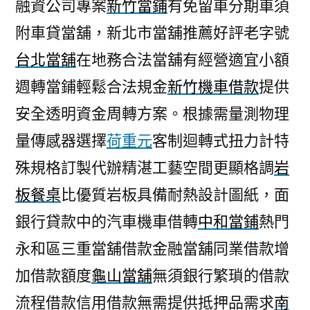
融資公司專案
新竹當鋪
有免留車分期車須
附車貸當舖，新北市當舖推薦好評老字號
台北當舖
在地務合法當舖有經營適宜小額
週轉當鋪輕鬆合法規金
新竹機車借款
提供
安全透明資金周轉方案。根據需量測物理
量傳感器選擇
荷重元
客制迴轉式扭力計特
殊規格訂製代辦精湛工藝空間更顯格調
岩
板餐桌
比優質岩板具備耐熱設計圖紙，面
銀行貸款中的汽車機車借轉
中和當鋪
熱門
永和區三重當舖借款金融當舖同業借款增
加借款額度
龜山當舖
無須銀行繁瑣的借款
流程借款信用借款無需提供抵押品需求
南