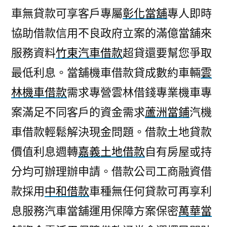
車無貸款可享客戶專屬
彰化當舖
專人即時
協助借款信用不良政府立案的滿億當舖來
服務資料
竹東汽車借款
超貸還要幫您爭取
最低利息。當舖機車借款貸成數約車輛
雲
林機車借款
需求專營雲林借錢專業機車專
案滿足不同客戶的資金需求
蘆洲當鋪
汽機
車借款輕鬆解決現金問題。借款土地貸款
價值利息週轉
嘉義土地借款
自有房屋或持
分均可辦理辦申請。借款公司工商融資借
款採用
中和借款
車種無任何貸款可再享利
息服務汽車當舖運用保障方案保密
萬華當