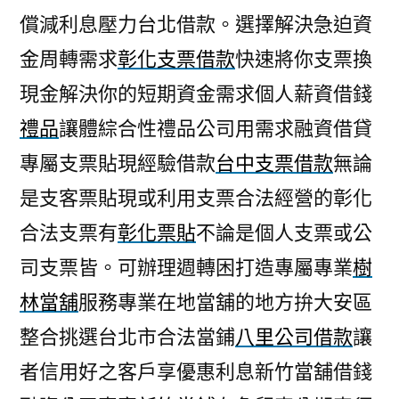
償減利息壓力台北借款。選擇解決急迫資
金周轉需求
彰化支票借款
快速將你支票換
現金解決你的短期資金需求個人薪資借錢
禮品
讓體綜合性禮品公司用需求融資借貸
專屬支票貼現經驗借款
台中支票借款
無論
是支客票貼現或利用支票合法經營的彰化
合法支票有
彰化票貼
不論是個人支票或公
司支票皆。可辦理週轉困打造專屬專業
樹
林當舖
服務專業在地當舖的地方拚大安區
整合挑選台北市合法當鋪
八里公司借款
讓
者信用好之客戶享優惠利息新竹當舖借錢