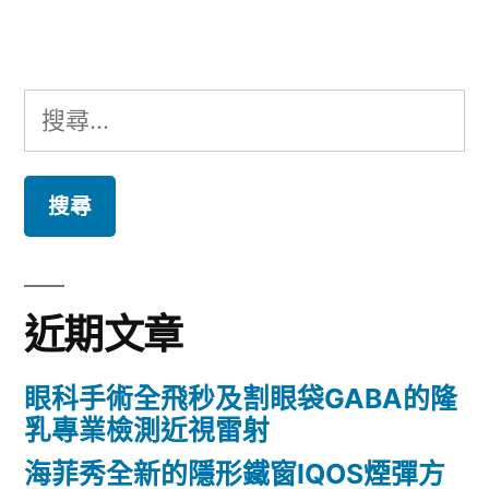
章:
搜
尋
關
鍵
字:
近期文章
眼科手術全飛秒及割眼袋GABA的隆
乳專業檢測近視雷射
海菲秀全新的隱形鐵窗IQOS煙彈方