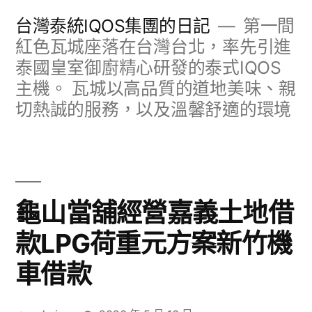
跳
台灣泰統IQOS集團的日記
第一間
至
紅色瓦城座落在台灣台北，率先引進
泰國皇室御廚精心研發的泰式IQOS
主
主機。 瓦城以高品質的道地美味、親
要
切熱誠的服務，以及溫馨舒適的環境
內
容
龜山當舖經營嘉義土地借
款LPG荷重元方案新竹機
車借款