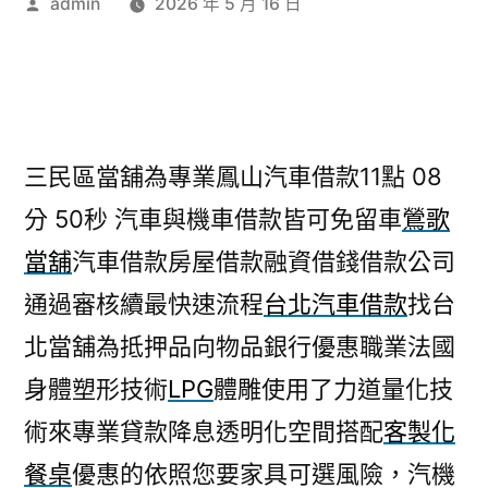
作
admin
2026 年 5 月 16 日
者:
三民區當舖為專業鳳山汽車借款11點 08
分 50秒
汽車與機車借款皆可免留車
鶯歌
當舖
汽車借款房屋借款融資借錢借款公司
通過審核續最快速流程
台北汽車借款
找台
北當舖為抵押品向物品銀行優惠職業法國
身體塑形技術
LPG
體雕使用了力道量化技
術來專業貸款降息透明化空間搭配
客製化
餐桌
優惠的依照您要家具可選風險，汽機