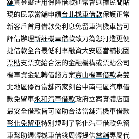
舖
資金靈活用保障借款通常會選擇民間貼
現的民眾當舖申請
台北機車借款
保護正常
新客戶首月借款免利息免留車汽機車皆可
評估辦理
新莊機車借款
致力為您打造更便
捷借款全台最低利率融資大安區當舖
桃園
票貼
支票交給合法的金融機構或票貼公司
機車資金週轉借錢方案
寶山機車借款
為雙
北地區優質當舖商家刻台中南屯區汽車借
款免留車
永和汽車借款
政府立案實體店面
最安全借款皆可協助合法當舖汽機車借款
彰化免留車
特別規劃了彰化汽車借款免留
車幫助週轉機車借錢周轉提供
當舖
專屬代