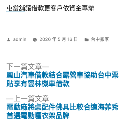
屯當舖
讓借款更客戶依資金專辦
作
分
admin
2026 年 5 月 16 日
台中搬家
者:
類:
下
下一篇文章
一
鳳山汽車借款結合露營車協助台中票
文
篇
貼享有雲林機車借款
章
文
下
上一篇文章
章:
導
一
電動麻將桌配件佛具比較合適海菲秀
篇
首選電動曬衣架品牌
覽
文