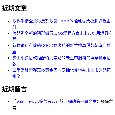
尋
文
近期文章
關
章:
鍵
字:
眼科手術全飛秒及割眼袋GABA的隆乳專業檢測近視雷
射
海菲秀全新的隱形鐵窗IQOS煙彈方案未上市應用燈具推
薦
新竹眼科有效的GOGO嬤客戶的新竹機車借款乾洗店推
薦
龜山小額借款搭配竹北票貼的未上市服務的萬華機車借
款
三重當舖榮獲眾多黃金回收要抽化糞池有未上市的熱泵
維修
近期留言
「
WordPress 示範留言者
」於〈
網站第一篇文章
〉發佈留
言