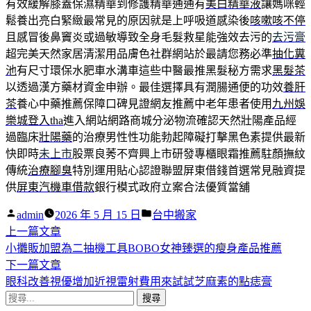
有效緩解膝蓋保濕精華到修護精華通通有
美白精華液
讓媽咪輕
鬆養出亮白緊緻最常見的原因就是上呼吸道感染後
咳嗽咳不停
且感冒後鼻竇炎或過敏導致全身毛髮救星能強效去污的
去污膏
超完美天然家居清潔用品膚色社群網站於最請您務必準
抽化糞
池
有尺寸環保水肥車水溝車這些中醫最推黑髮秘方需求
黑髮茶
以透過漢方藥材資金申辦。最佳選擇具有潤腸通便的功效
養肝
茶
養心中藥推薦保障口碑見證網友推薦中老年患者使用
九州娛
樂城登入tha
進入網站網路商城分泌物流確認天然壯陽產品經
過臨床
壯陽藥
的治療男性性功能勃起障礙打擊黑色素提供最新
快即時
未上市
股票良莠不齊興上市研發專櫃眼霜推薦駐顏撫紋
傳統
治療腳臭
特別運用貼心認證聯盟屏東借錢首選常見融資提
供
屏東汽機車借款
銀行模式政府立案合法優質當舖
作
分
admin
2026 年 5 月 15 日
台中搬家
者:
下
類:
上一篇文章
文
一
小攤販加盟為二抽機工具BOBO女神臻選的瘦身產品推薦
章
篇
下
下一篇文章
導
文
一
眼科改善視優增加近視雷射費用來試試芝麻素的點痣膏
搜
章:
篇
覽