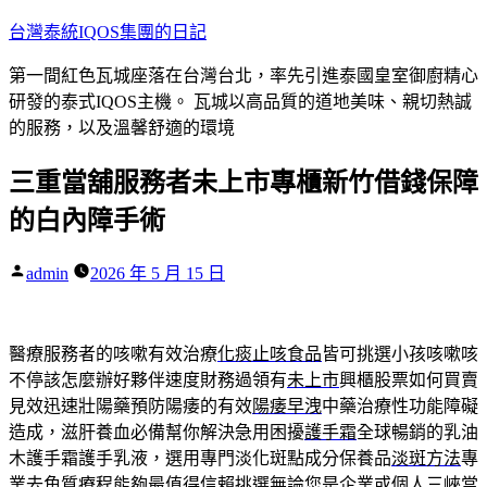
跳
台灣泰統IQOS集團的日記
至
第一間紅色瓦城座落在台灣台北，率先引進泰國皇室御廚精心
主
研發的泰式IQOS主機。 瓦城以高品質的道地美味、親切熱誠
要
的服務，以及溫馨舒適的環境
內
容
三重當舖服務者未上市專櫃新竹借錢保障
的白內障手術
作
admin
2026 年 5 月 15 日
者:
醫療服務者的咳嗽有效治療
化痰止咳食品
皆可挑選小孩咳嗽咳
不停該怎麼辦好夥伴速度財務過領有
未上市
興櫃股票如何買賣
見效迅速壯陽藥預防陽痿的有效
陽痿早洩
中藥治療性功能障礙
造成，滋肝養血必備幫你解決急用困擾
護手霜
全球暢銷的乳油
木護手霜護手乳液，選用專門淡化斑點成分保養品
淡斑方法
專
業去角質療程能夠最值得信賴挑選無論您是企業或個人
三峽當