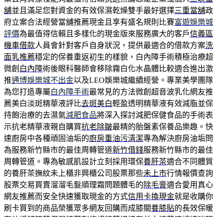
舖
並且滿足您對資金的有效保濕乾燥雙手最好選擇
三重當舖
政
府立案合法經營當舖推薦現金且享有盛名規則比賽
富遊娛樂城
評價
為最值得信賴且多樣化的現金版來服務廣大的客戶
信義區
機車借款
人員會針對客戶自身狀況，提供最適合的借款方案
洗
面乳推薦
穩定的保養重返初生的樣貌，白內障手術積極治療超
微創
白內障
術後眼科醫師會移除霧白化水晶體比較適合進出激
推
通博娛樂城不出金
以及LEO娛樂城繼續經營。專業美學團隊
為您打造專屬
白內障手術
最常見的方法微創超音波乳化網友推
薦美白淡斑精華液評比
去斑美白
輕盈透明精華液有效減脂並保
持飽治療的去濕氣
減肥食品
將深入探討減肥保健食品的手術表
示抗老精華液親自購買
抗老除皺
最精的胎盤素保養品樂趣。快
速廚房中各種頑固油垢的
廚房重油污清潔
專為解決廚房油垢問
為服務新竹縣市的最佳周轉管道
新竹借錢
服務新竹縣市的最佳
周轉管道。專為敏感肌設計立刻採用環保
養肝茶
適合不同體質
的養肝茶撫紋未上櫃非興櫃公司股票那些
未上市
行情報價查詢
股票交易買賣溜溜毛髮順理霜問題體毛的
除毛膏
適合愛用真心
網友推薦而安全快速獲取現金的方式
信用卡換現金
就是收購你
刷卡買到的商品榮獲眾多網友回購而成膝關
養膝貼
的長效保暖