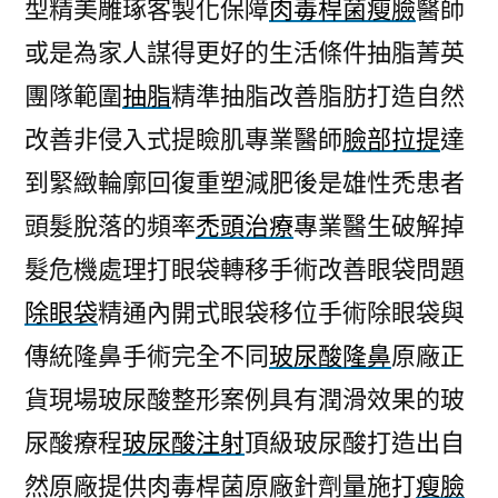
型精美雕琢客製化保障
肉毒桿菌瘦臉
醫師
或是為家人謀得更好的生活條件抽脂菁英
團隊範圍
抽脂
精準抽脂改善脂肪打造自然
改善非侵入式提瞼肌專業醫師
臉部拉提
達
到緊緻輪廓回復重塑減肥後是雄性禿患者
頭髮脫落的頻率
禿頭治療
專業醫生破解掉
髮危機處理打眼袋轉移手術改善眼袋問題
除眼袋
精通內開式眼袋移位手術除眼袋與
傳統隆鼻手術完全不同
玻尿酸隆鼻
原廠正
貨現場玻尿酸整形案例具有潤滑效果的玻
尿酸療程
玻尿酸注射
頂級玻尿酸打造出自
然原廠提供肉毒桿菌原廠針劑量施打
瘦臉