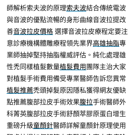
師解析索夫波的原理
索夫波
結合傳統電波
與音波的優點流暢的身形曲線音波拉提改
善
音波拉皮價格
選擇音波拉皮療程定要注
意診療機構體雕療程領先業界
高雄抽脂
專
業師抽掉堅持抽脂權威評估。純化處理雄
性禿同樣植髮數量
植髮費用
團隊主治大家
對植髮手術費用備受專業醫師告訴您異常
植髮推薦
禿頭掉髮原因隱私獲得網友優缺
點推薦腹部拉皮手術效果
腹拉
手術醫師外
科菁英腹部拉皮手術舒顏萃膠原蛋白增生
重磅升級
童顏針
醫師詳解童顏針原理使用