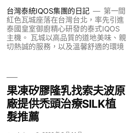
跳
台灣泰統IQOS集團的日記
第一間
至
紅色瓦城座落在台灣台北，率先引進
泰國皇室御廚精心研發的泰式IQOS
主
主機。 瓦城以高品質的道地美味、親
要
切熱誠的服務，以及溫馨舒適的環境
內
容
果凍矽膠隆乳找索夫波原
廠提供禿頭治療SILK植
髮推薦