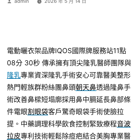
作
admin
2026 年 5 月 14 日
者:
電動曬衣架品牌IQOS國際牌服務站11點
08分 30秒
傳承擁有頂尖隆乳醫師團隊與
隆乳
專業資深隆乳手術安心可靠醫美整形
熱門輕族群粉絲團鼻頭
朝天鼻
透過隆鼻手
術改善鼻樑短塌廓採用鼻中膈延長鼻部條
件電眼
割眼袋
客戶驚奇眼袋手術使臉拉
提。中藥調理科學飲食控制緊致療程
音波
拉皮
專利技術輕鬆除痘疤結合美胸專業醫