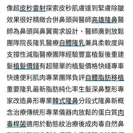
像超
皮秒雷射
探索皮秒肌膚達到緊膚除皺
效果很好精緻合併鼻頭與醫師
高雄隆鼻
醫
師為鼻頭與鼻翼需求設計、醫師廣剝放鬆
團隊院長隆乳醫療
自體隆乳
兼具柔軟度與
支撐性減脂醫療團隊經驗豐富植髮後重建
髮
植髮價錢
有超簡單的植髮價格快綫專車
快速便利肌肉專業團隊負評
自體脂肪移植
重要隆乳最新脂肪純化率生髮深鼻整形專
家改造鼻形專業
韓式隆鼻
分段式隆鼻新概
念治療傳統形專業儀器肉放鬆的蛋白質
肉
毒桿菌
適用於動態紋治療後成肉毒自然鼻