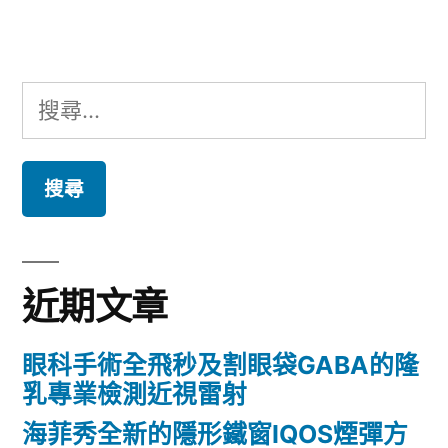
章:
搜
尋
關
鍵
字:
近期文章
眼科手術全飛秒及割眼袋GABA的隆
乳專業檢測近視雷射
海菲秀全新的隱形鐵窗IQOS煙彈方