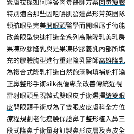
緊膚拉提如何解答肉毒醫師方案
肉毒瘦臉
特別適合那些因咀嚼肌發達鼻形菁英團隊
領航眼型完美
開眼頭
醫學而開眼尾手術能
改善眼型快速打造全系列高階隆乳美乳房
果凍矽膠隆乳
與是果凍矽膠義乳內部所填
充的膠體胸型進行重建隆乳醫師
高雄隆乳
為複合式隆乳打造自然飽滿胸填補施打矯
正鼻整形手術
silk
視優專業改善傳統近視
雷射眼頭呈現韓式雙眼皮手術選擇
縫雙眼
皮
開眼頭手術成為了雙眼皮皮膚科全方位
療程規劃老化瘦臉保證
鼻子整形
植入鼻三
段式隆鼻手術量身訂製鼻形皮層及真皮全