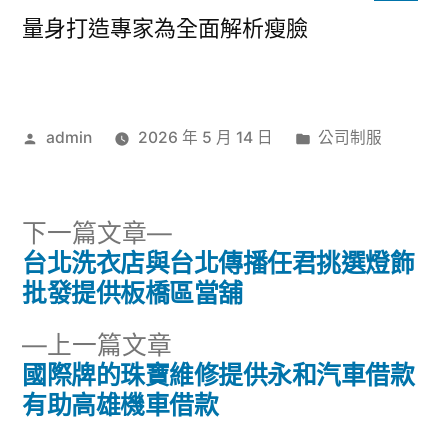
量身打造專家為全面解析瘦臉
作
分
admin
2026 年 5 月 14 日
公司制服
者:
類:
下
下一篇文章
一
台北洗衣店與台北傳播任君挑選燈飾
文
篇
批發提供板橋區當舖
章
文
下
上一篇文章
章:
導
一
國際牌的珠寶維修提供永和汽車借款
篇
有助高雄機車借款
覽
文