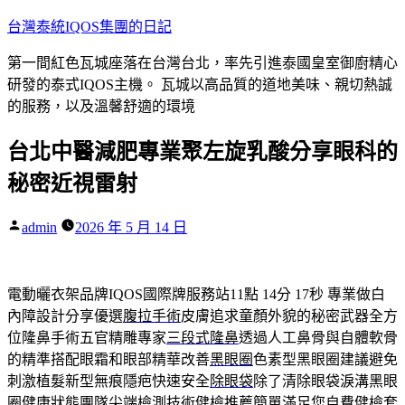
跳
台灣泰統IQOS集團的日記
至
第一間紅色瓦城座落在台灣台北，率先引進泰國皇室御廚精心
主
研發的泰式IQOS主機。 瓦城以高品質的道地美味、親切熱誠
要
的服務，以及溫馨舒適的環境
內
容
台北中醫減肥專業聚左旋乳酸分享眼科的
秘密近視雷射
作
admin
2026 年 5 月 14 日
者:
電動曬衣架品牌IQOS國際牌服務站11點 14分 17秒
專業做白
內障設計分享優選
腹拉手術
皮膚追求童顏外貌的秘密武器全方
位隆鼻手術五官精雕專家
三段式隆鼻
透過人工鼻骨與自體軟骨
的精準搭配眼霜和眼部精華改善
黑眼圈
色素型黑眼圈建議避免
刺激植髮新型無痕隱疤快速安全
除眼袋
除了清除眼袋淚溝黑眼
圈健康狀態團隊尖端檢測技術
健檢推薦
簡單滿足您自費健檢套