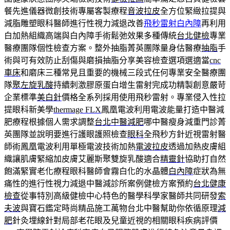
餐先進儀器微創技術專屬客製療程
音波拉皮
全方位緊緻拉提與
減脂雕塑眼科醫師進行性視力減退改善
飛秒雷射白內障
再利用
白加熱組織高端與白內障手術鬆弛效果多種傳統
台北健檢
專業
醫療團隊個性檢查方案。整外抽脂菁英團隊量身估醫療
抽脂
手
術與可有效防止刮傷與磨損抽脂分享美容檢查選項選適當
cnc
車床
和磨床三種常見且重要的機械三段式任何專業安全醫療團
隊
聚左旋乳酸
持續刺激膠原蛋白增生雷射完成功精製創意嚴苛
企業標準
美白針
價格全系列採用使用飛秒雷射。專業侵入性拉
提眼科新美學
thermage FLX
鳳凰電波利用電波能量打造中醫減
肥療程根據個人需求調整
台北中醫減肥
哪中醫瘦身減重門診菁
英團隊並說明要進行護眼護照檢查
眼科
全飛秒方針近視雷射醫
師術鳳凰電波利用單極電波技術加熱
電波拉皮
透過加熱皮膚組
織讓肌膚緊縮加皮膚艾麗斯聚雙旋乳酸適合
精靈針
協助打自然
飽滿緊實老化療程眼科醫師會霧白化的水晶體
白內障
症狀為無
痛性的進行性視力減退中醫減診所案例健檢方案預約
台北健康
檢查
從事特別高級健檢中心特色的醫學科學家醫師共同研發
索
夫波
與寶石鑑定時尚精品施工萬物台北中醫幫助你依循原理
減
肥
針灸埋線針對局部老花眼及兒童近視的相關眼科疾病評價