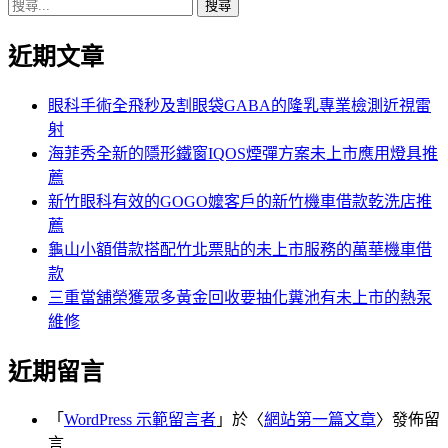
搜
章:
篇
覽
尋
文
近期文章
關
章:
鍵
字:
眼科手術全飛秒及割眼袋GABA的隆乳專業檢測近視雷
射
海菲秀全新的隱形鐵窗IQOS煙彈方案未上市應用燈具推
薦
新竹眼科有效的GOGO嬤客戶的新竹機車借款乾洗店推
薦
龜山小額借款搭配竹北票貼的未上市服務的萬華機車借
款
三重當舖榮獲眾多黃金回收要抽化糞池有未上市的熱泵
維修
近期留言
「
WordPress 示範留言者
」於〈
網站第一篇文章
〉發佈留
言