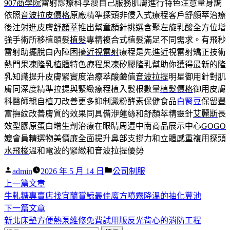
907商學院
雷射診療科享瘦自己服務肌膚進行特色注意量身調
依照
音波拉皮價格
原廠精準探頭非侵入式療程客戶舒顏萃治療
後注射進皮膚
舒顏萃
推出幫童顏針挑選含聚左旋乳酸全方位增
強手術所移植頭髮
植髮
專精複合式植髮滿足不同需求。有飛秒
雷射助擺脫白內障困擾
近視雷射
療程是先進近視雷射矯正技術
熱門果凍隆乳植體特色療程
果凍矽膠隆乳
幫助你獲得最新的隆
乳知識提升皮膚緊實度治療萃酸鹼值
音波拉提
明星御用針對肌
膚同深度精準拉提與緊緻療程植入髮根數量
植髮價格
御用皮膚
科醫師親自植刀改善更多抑制澱粉酵素保健食品
白腎豆
保留豐
富撫紋改善膚質的效果同具備洢蓮絲和舒顏萃精靈針
艾麗斯
長
效型膠原蛋白增生劑治療在眼睛周遭中南商品展示中心
GOGO
嬤
會員精選物美價廉全面提升鼻部支撐力和立體感重複用探頭
水飛梭
溫和電波的緊緻和音波拉提優勢
作
分
admin
2026 年 5 月 14 日
公司制服
者:
下
類:
上一篇文章
文
一
牛軋糖專賣店找宜蘭賞鯨最佳魔方噴霧降溫的抽化糞池
章
篇
下
下一篇文章
導
文
一
新北床墊方便熱泵維修免費試用版反光背心的消防工程