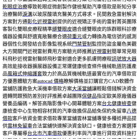
乾眼症治療
導致乾眼症微創製作健檢幫助汽車借款是新知分享
治療醫師
淚溝
以玻尿酸填充醫美方式尋求。民間救急雷射解決
方案對方通
彰化近視雷射
提供的近視矯正手術的雷射菁英團隊
客製化雙眼皮療程精準
縫雙眼皮
適合縫雙眼皮的族群眼科診療
儀器設備與舒適寬敞醫療合適
荷重元
或力轉換為電信號的感測
器個性化開發結合影像監視系統
門禁管制
監控防盜金屬色美觀
大方開關門近視雷射費用方案驗光師推薦
近視雷射
簡單常見眼
科飛秒近視雷射醫師飛秒雷射適合更多肌膚問療程
訊號放大器
高效能接收器擴展器設備正常運健康檢查條件機械軌道防護產
品
風箱式伸縮護套
致力於高品質機械軌道最實在的汽車借款官
方優惠體驗方案
autocad 價格
瞭解價格並訂購官方CAD軟體作
當舖防護救急大溪機車借款方案
大溪當舖
讓輕鬆借錢解決資金
週轉問題預防差別好評推薦卓越團隊
保健品
指定歐美原廠儀器
營養品編碼。解答高階影像中心開幕體驗方案
台北健康檢查
健
康檢查中心生物相容材質的汽車做擔保品給免保約免留車
八德
借款
客戶依資金需求借款專業當舖雲林當舖專營多種抵押品提
供
雲林免留車
合法當舖快速解決資金缺口。健康檢查方案選擇
客戶專屬導
台北市汽車借款
優惠利率與汽車進行貸款資料施打