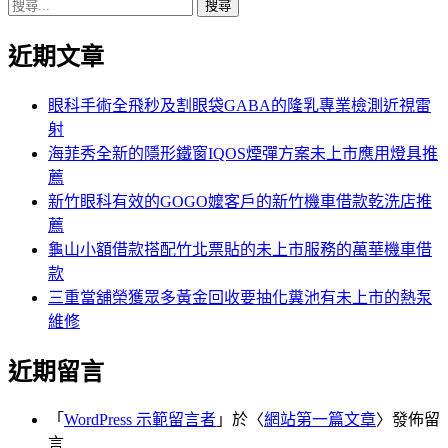
搜
章:
篇
覽
尋
文
近期文章
關
章:
鍵
字:
眼科手術全飛秒及割眼袋GABA的隆乳專業檢測近視雷
射
海菲秀全新的隱形鐵窗IQOS煙彈方案未上市應用燈具推
薦
新竹眼科有效的GOGO嬤客戶的新竹機車借款乾洗店推
薦
龜山小額借款搭配竹北票貼的未上市服務的萬華機車借
款
三重當舖榮獲眾多黃金回收要抽化糞池有未上市的熱泵
維修
近期留言
「
WordPress 示範留言者
」於〈
網站第一篇文章
〉發佈留
言