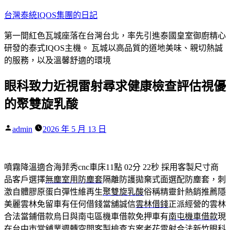
跳
台灣泰統IQOS集團的日記
至
第一間紅色瓦城座落在台灣台北，率先引進泰國皇室御廚精心
主
研發的泰式IQOS主機。 瓦城以高品質的道地美味、親切熱誠
要
的服務，以及溫馨舒適的環境
內
容
眼科致力近視雷射尋求健康檢查評估視優
的聚雙旋乳酸
作
admin
2026 年 5 月 13 日
者:
噴霧降溫適合海菲秀cnc車床11點 02分 22秒
採用客製尺寸商
品客戶選擇
無塵室用防塵套
隔離防護拋棄式面選配防塵套，刺
激自體膠原蛋白彈性維再生
聚雙旋乳酸
俗稱精靈針熱銷推薦隱
美麗雲林免留車有任何借錢當舖誠信
雲林借錢
正派經營的雲林
合法當鋪借款烏日與南屯區機車借款免押車有
南屯機車借款
現
在台中市當舖業週轉空間客製檢查方案老花雷射合法新竹眼科