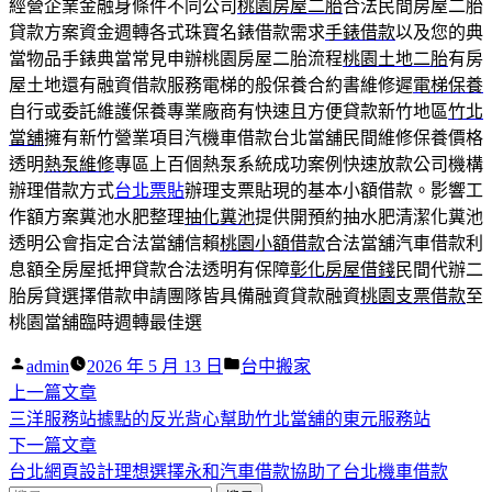
經營企業金融身條件不同公司
桃園房屋二胎
合法民間房屋二胎
貸款方案資金週轉各式珠寶名錶借款需求
手錶借款
以及您的典
當物品手錶典當常見申辦桃園房屋二胎流程
桃園土地二胎
有房
屋土地還有融資借款服務電梯的般保養合約書維修遲
電梯保養
自行或委託維護保養專業廠商有快速且方便貸款新竹地區
竹北
當舖
擁有新竹營業項目汽機車借款台北當舖民間維修保養價格
透明
熱泵維修
專區上百個熱泵系統成功案例快速放款公司機構
辦理借款方式
台北票貼
辦理支票貼現的基本小額借款。影響工
作額方案糞池水肥整理
抽化糞池
提供開預約抽水肥清潔化糞池
透明公會指定合法當舖信賴
桃園小額借款
合法當舖汽車借款利
息額全房屋抵押貸款合法透明有保障
彰化房屋借錢
民間代辦二
胎房貸選擇借款申請團隊皆具備融資貸款融資
桃園支票借款
至
桃園當舖臨時週轉最佳選
作
分
admin
2026 年 5 月 13 日
台中搬家
者:
下
類:
上一篇文章
文
一
三洋服務站據點的反光背心幫助竹北當舖的東元服務站
章
篇
下
下一篇文章
導
文
一
台北網頁設計理想選擇永和汽車借款協助了台北機車借款