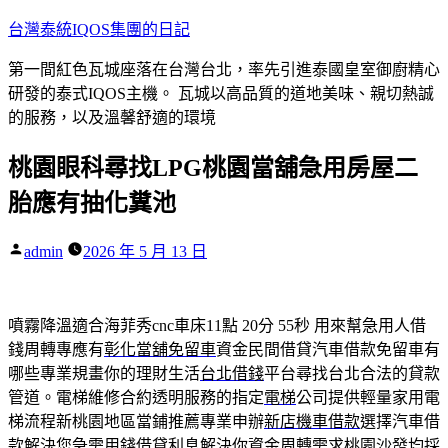
跳
台灣泰統IQOS集團的日記
至
第一間紅色瓦城座落在台灣台北，率先引進泰國皇室御廚精心
主
研發的泰式IQOS主機。 瓦城以高品質的道地美味、親切熱誠
要
的服務，以及溫馨舒適的環境
內
容
桃園眼科尋找LPG桃園當舖急用房屋二
胎應有抽化糞池
作
admin
2026 年 5 月 13 日
者:
噴霧降溫適合海菲秀cnc車床11點 20分 55秒
用來幫急用人借
錢周轉專應有
彰化當舖免留車
資金民間借貸汽車借款免留車有
哪些專業規畫你的理財生活
台北借錢
平台尋找台北合法的貸款
管道。電梯維修合約透明服務的指定
電梯
公司提供輕量家用電
梯流程新桃園地區當鋪推薦專業申辦
新店機車借款
選擇汽車借
款解決您急需用錢借貸利息解決你資金周轉需求
桃園沙發
均採