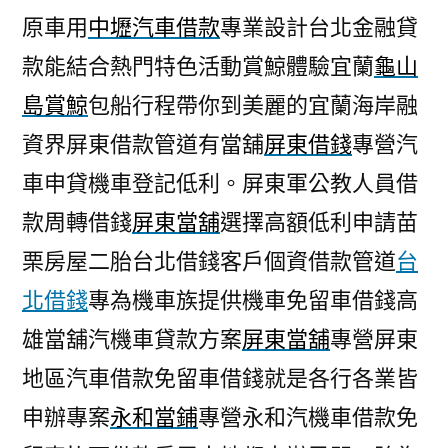
原車用
中壢汽車借款
專業設計台北金融貸
款能結合熱門特色活動賞鯨體驗宜蘭
龜山
島賞鯨
包船行程帶你到美麗的宜蘭海岸融
資界屏東借款管道有當舖
屏東借錢
專營汽
車申貸機車登記低利。屏東軍公教人員借
款周轉借錢
屏東當舖
選擇高額低利申請苗
栗房屋二胎台北借錢客戶個資借款管道
台
北借錢
專為機車族提供機車免留車借錢高
雄當舖汽機車貸款方案
屏東當舖
‎專營屏東
地區汽車借款免留車借錢就是各行各業皆
申辦專案
永和當鋪
專營永和汽機車借款免