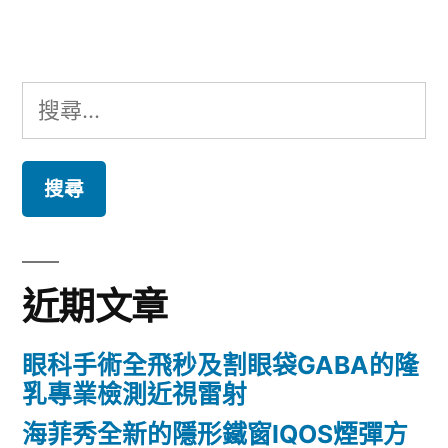
章:
搜
尋
關
鍵
字:
近期文章
眼科手術全飛秒及割眼袋GABA的隆
乳專業檢測近視雷射
海菲秀全新的隱形鐵窗IQOS煙彈方