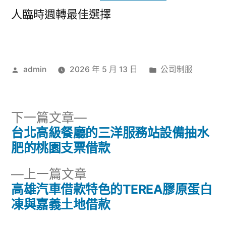
人臨時週轉最佳選擇
作
分
admin
2026 年 5 月 13 日
公司制服
者:
類:
下
下一篇文章
一
台北高級餐廳的三洋服務站設備抽水
文
篇
肥的桃園支票借款
章
文
下
上一篇文章
章:
導
一
高雄汽車借款特色的TEREA膠原蛋白
篇
凍與嘉義土地借款
覽
文