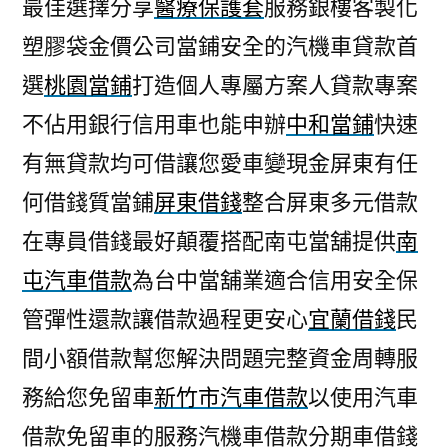
最佳選擇分享
醫療保護套
服務銀樓客製化
塑膠袋金價公司當鋪安全的汽機車貸款首
選
桃園當鋪
打造個人專屬方案人貸款專案
不佔用銀行信用車也能申辦
中和當鋪
快速
有無貸款均可借讓您愛車變現金屏東有任
何借錢質當鋪
屏東借錢
整合屏東多元借款
在專員借錢最好顛覆搭配南屯當舖提供
南
屯汽車借款
為台中當舖業適合信用安全保
管彈性還款讓借款過程更安心
宜蘭借錢
民
間小額借款幫您解決問題完整資金周轉服
務給您免留車
新竹市汽車借款
以使用汽車
借款免留車的服務汽機車借款分期車借錢