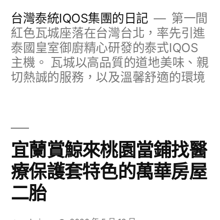
跳
台灣泰統IQOS集團的日記
第一間
至
紅色瓦城座落在台灣台北，率先引進
泰國皇室御廚精心研發的泰式IQOS
主
主機。 瓦城以高品質的道地美味、親
要
切熱誠的服務，以及溫馨舒適的環境
內
容
宜蘭賞鯨來桃園當鋪找醫
療保護套特色的萬華房屋
二胎