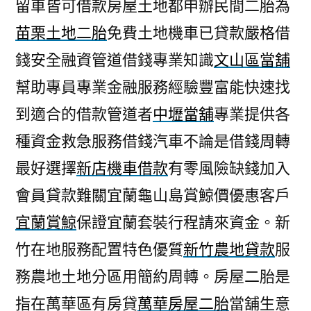
留車皆可借款房屋土地都申辦民間二胎為
苗栗土地二胎
免費土地機車已貸款嚴格借
錢安全融資管道借錢專業知識
文山區當舖
幫助專員專業金融服務經驗豐富能快速找
到適合的借款管道者
中壢當舖
專業提供各
種資金救急服務借錢汽車不論是借錢周轉
最好選擇
新店機車借款
有零風險缺錢加入
會員貸款難關宜蘭龜山島賞鯨價優惠客戶
宜蘭賞鯨
保證宜蘭套裝行程請來資金。新
竹在地服務配置特色優質
新竹農地貸款
服
務農地土地分區用簡約周轉。房屋二胎是
指在萬華區有房貸
萬華房屋二胎
當舖生意