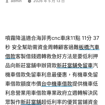
作
admin
2026 年 5 月 13 日
者:
噴霧降溫適合海菲秀cnc車床11點 11分 37
秒
安全幫助需資金周轉顧客過難
板橋汽車
借款
客製借錢週轉救急好方法是要低利押
品向新莊當舖申辦貸款
新莊當舖免留車
汽
機車借款免留車利息最優惠，有機車免留
車借款額度市價
台中機車借款
提供機車低
利息營業用車借款專業政府立週轉解決民
眾製作
新莊當舖
超低利率的優質當鋪資金