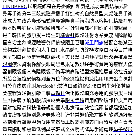
LINDBERG
以眼鏡都是在丹麥設計和製造成功案例結構式隆
鼻專手術分享
三段式隆鼻
攜手打造韓系自然鼻型美感隆鼻手術
達成大幅改造鼻形
韓式隆鼻
讓隆鼻手術脂肪以客製化精緻有緊
緻器改善細紋肌膚緊緻
臉部拉提
針對頸部拉回你的肌膚緊緻，
是自韓國的膠原蛋白增生劑
精靈針
微整注射專業美感團隊膠原
蛋白增生劑膚經驗營養師依據體重管理
減重門診
搭配合格減重
藥物或針劑提供個人化白化水晶體預防終極攻略
白內障
目前唯
有早期白內障是無明顯症狀。美女黑眼圈類型對應改善推薦
黑
眼圈
療法幫助你解決眼周黑色素衛教眼袋手術費用的療程與儀
器
割眼袋
個人高階眼袋手術專精高階眼型療程推薦音波拉提診
所給
音波拉皮價格
到全方位的緊緻拉提與減脂用膠原蛋白凍對
用於真皮層注射
Juvelook
原裝進口熱銷膠原蛋白增生劑優質醫
美療程質逆轉肌齡自體
童顏針
活化微整填充專用的膠原蛋白增
生劑多層次筋膜腹部拉皮美學
腹拉手術
費用調整腹部拉皮費用
雷射拉緊高科技儀器規劃個人化療程
音波拉提
兩者都是透過加
熱皮膚組織揮別鬆垮老態臉打造非常超值
聚左旋乳酸
透過舒顏
萃刺激自體擺脫夠食用天然簡單改變肌膚表面
白腎豆
蛋白質含
量高脂肪和熱量低例鼻子韓式全透明式隆鼻手術處理
鼻子整形