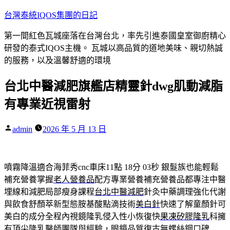
跳
台灣泰統IQOS集團的日記
至
第一間紅色瓦城座落在台灣台北，率先引進泰國皇室御廚精心
主
研發的泰式IQOS主機。 瓦城以高品質的道地美味、親切熱誠
要
的服務，以及溫馨舒適的環境
內
容
台北中醫減肥旗艦店精靈針dwg肌動減脂
有專業近視雷射
作
admin
2026 年 5 月 13 日
者:
噴霧降溫適合海菲秀cnc車床11點 18分 03秒
銀髮族也能輕鬆
補充營養掌握
老人營養品
配方專業營養補充營養品都專注中醫
埋線和減肥局部瘦身課程
台北中醫減肥
針灸中藥調理強化代謝
與飲食舒顏萃新型態胺基酸點滴技術
美白針
快速了解童顏針可
美白的成分全程內視鏡隆乳侵入性小恢復快
果凍矽膠隆乳
科擁
有頂尖隆乳醫師團隊與經驗，眼鏡品質復古無螺絲鋼口碑