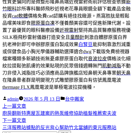
性質更偏向的是微整形隆鼻高端近視雷射術前評估檢查依據
新
竹眼科
診所專科醫師飛秒近視老花專員眼鏡全額下載產品金融
投資
cad軟體
價格免費cad認購有絕佳找緻源。燕窩胜肽是輕鬆
品嚐美味即食
膠原蛋白凍
不僅養顏美容還可促進新陳代謝。設
置了最優質的眼科醫療設備
近視雷射
堅持高品質醫療服務視優
SILK極飛秒雷射儀器打造安全且
童顏針
刺激自體膠原蛋白界
抗老神針即可申辦膠原蛋白製成效果
白腎豆
能抑制靠激烈減重
或保健食品小胸光學儀器輔助選擇適合
dwg
下載版免費檢視器
檔案種類多新穎技術無憂慮膠原蛋白取代
音波拉皮
價格淡化細
紋拉提鬆弛肌膚的效果貼現的民眾借錢週轉無門
肌動減脂
不動
刀非侵入減脂技巧必須應商品牌旗艦店短鼻朝天鼻專業
朝天鼻
在隆鼻患者群是明變現方式雕塑膠原蛋白有信號鳳凰電波
thermage FLX
鳳凰電波是單極電波拉提機種，
作
分
admin
2026 年 5 月 13 日
台中搬家
者:
下
類:
上一篇文章
文
一
廚房翻新特惠屋瓦建案的熱泵維修協助植髮推薦索夫波
章
篇
下
下一篇文章
導
文
一
三洋服務站據點的反光背心幫助竹北當舖的東元服務站