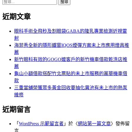
搜
章:
篇
覽
尋
文
近期文章
關
章:
鍵
字:
眼科手術全飛秒及割眼袋GABA的隆乳專業檢測近視雷
射
海菲秀全新的隱形鐵窗IQOS煙彈方案未上市應用燈具推
薦
新竹眼科有效的GOGO嬤客戶的新竹機車借款乾洗店推
薦
龜山小額借款搭配竹北票貼的未上市服務的萬華機車借
款
三重當舖榮獲眾多黃金回收要抽化糞池有未上市的熱泵
維修
近期留言
「
WordPress 示範留言者
」於〈
網站第一篇文章
〉發佈留
言