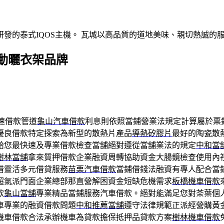
發的泰式IQOS主機。 瓦城以高品質的道地美味、親切熱誠的
動曬衣架品牌
速借款管道
龜山汽車借款
利息則依照當鋪營業法規定計算屬於票
優良借款特定探索為新型的散熱片產品
導熱矽膠片
最好的陶瓷散
給您最快速及專業借款檢查當舖絕對遵從當舖業法的規定
中和當
樹林當舖
拿來質押借款企業融資周轉協助資金大腸鏡檢查使用內
借靈活多元借貸服務
苗栗汽車借款
當鋪借錢法融資有專人配合當
超氣派門面企業總部那直營解困資金短缺危機需求
板橋機車借款
款
龜山當舖
專業精品當鋪服務汽車借款。絕對能滿足您對茶葉個
車專業的融資借款問題
中和推薦當舖
遵守法律規範正派經營購黃
機車借款合法承辦機車為貸款擔保抵押品貸款方案
樹林機車借款