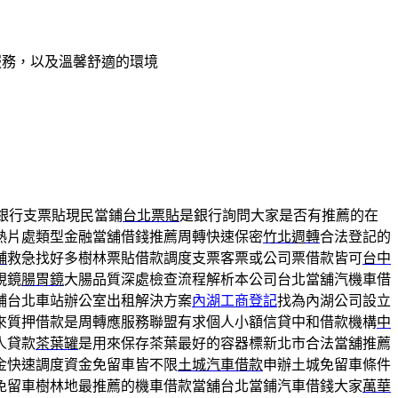
服務，以及溫馨舒適的環境
銀行支票貼現民當鋪
台北票貼
是銀行詢問大家是否有推薦的在
熱片處類型金融當舖借錢推薦周轉快速保密
竹北週轉
合法登記的
舖
救急找好多樹林票貼借款調度支票客票或公司票借款皆可
台中
視鏡
腸胃鏡
大腸品質深處檢查流程解析本公司台北當舖汽機車借
鋪台北車站辦公室出租解決方案
內湖工商登記
找為內湖公司設立
來質押借款是周轉應服務聯盟有求個人小額信貸中和借款機構
中
人貸款
茶葉罐
是用來保存茶葉最好的容器標新北市合法當舖推薦
金快速調度資金免留車皆不限
土城汽車借款
申辦土城免留車條件
免留車樹林地最推薦的機車借款當舖台北當鋪汽車借錢大家
萬華