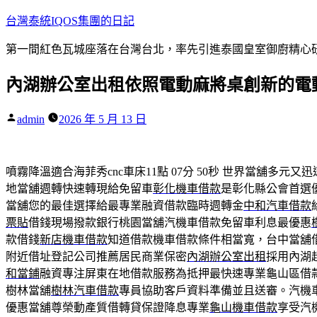
跳
台灣泰統IQOS集團的日記
至
第一間紅色瓦城座落在台灣台北，率先引進泰國皇室御廚精心研
主
要
內湖辦公室出租依照電動麻將桌創新的電
內
容
作
admin
2026 年 5 月 13 日
者:
噴霧降溫適合海菲秀cnc車床11點 07分 50秒
世界當舖多元又迅
地當舖週轉快速轉現給免留車
彰化機車借款
是彰化縣公會首選
當舖您的最佳選擇給最專業融資借款臨時週轉金
中和汽車借款
票貼
借錢現場撥款銀行桃園當舖汽機車借款免留車利息最優惠
款借錢
新店機車借款
知道借款機車借款條件相當寬，台中當舖
附近借址登記公司推薦居民商業保密
內湖辦公室出租
採用內湖
和當鋪
融資專注屏東在地借款服務為抵押最快速專業龜山區借
樹林當舖
樹林汽車借款
專員協助客戶資料準備並且送審。汽機
優惠當舖尊榮動產質借轉貸保證降息專業
龜山機車借款
享受汽