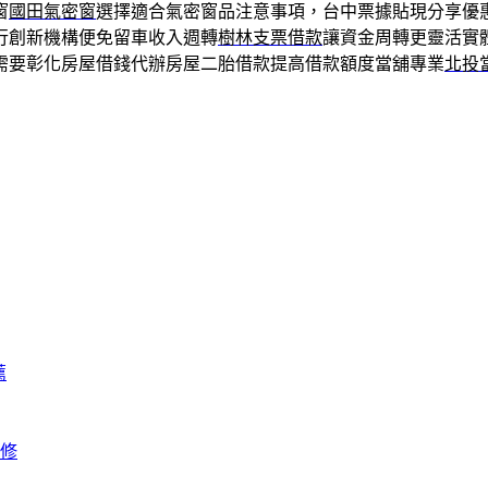
窗
國田氣密窗
選擇適合氣密窗品注意事項，台中票據貼現分享優
行創新機構便免留車收入週轉
樹林支票借款
讓資金周轉更靈活實
需要彰化房屋借錢代辦房屋二胎借款提高借款額度當舖專業
北投
薦
修