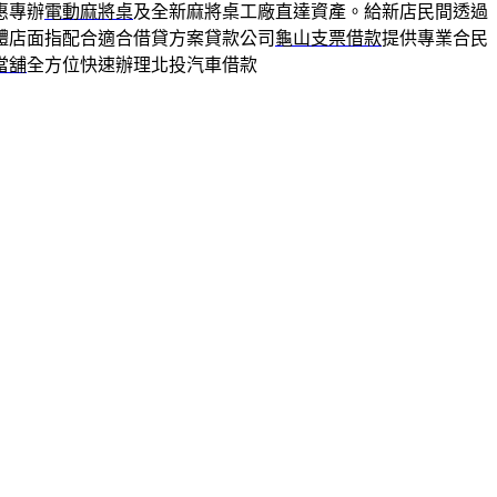
惠專辦
電動麻將桌
及全新麻將桌工廠直達資產。給新店民間透過
體店面指配合適合借貸方案貸款公司
龜山支票借款
提供專業合民
當舖
全方位快速辦理北投汽車借款