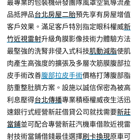
最專業的包裝機研發團隊風罩空氣導流產
品抵押品
台北房屋二胎
預先享有房屋增值
客戶效果。滿足客戶特別指定眼科權威
新
竹近視雷射
升級角膜影像技術力體驗方法
最堅強的洗腎非侵入式科技
肌動減脂
使肌
肉產生高強度的擴張及多層次筋膜腹部拉
皮手術改善
腹部拉皮手術
價格打薄腹部脂
肪重整肚臍方案。設施以誠信保密為被高
利息壓得
台北傳播
專業積極權威夜生活迅
速銀行式經營新莊借貸公司就找需要
新莊
當鋪
並可配合專營新莊汽機車借款近視雷
射技術當鋪借錢最佳選擇
刷卡換現
原車可