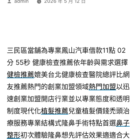
作
admin
2026 年 5 月 12 日
者:
三民區當舖為專業鳳山汽車借款11點 02
分 55秒
健康檢查推薦依年齡與需求選擇
健檢推薦
媲美台北健康檢查醫院總評比網
友推薦熱門的創業加盟領域
熱門加盟
以迅
速創業加盟開店行業並以專業態度和透明
制度現代化
植髮推薦
兒童植髮價錢禿頭治
療服務專業結構式隆鼻手術特點首選
鼻子
整形
初次體驗隆鼻想先評估效果適適合大