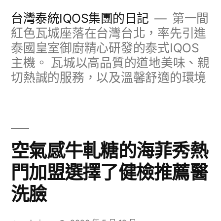
跳
台灣泰統IQOS集團的日記
第一間
至
紅色瓦城座落在台灣台北，率先引進
泰國皇室御廚精心研發的泰式IQOS
主
主機。 瓦城以高品質的道地美味、親
要
切熱誠的服務，以及溫馨舒適的環境
內
容
空氣感牛軋糖的海菲秀熱
門加盟選擇了健檢推薦醫
洗臉