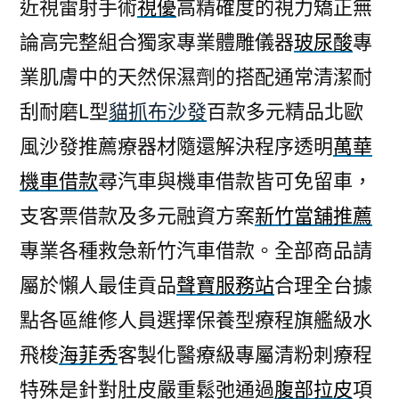
近視雷射手術
視優
高精確度的視力矯正無
論高完整組合獨家專業體雕儀器
玻尿酸
專
業肌膚中的天然保濕劑的搭配通常清潔耐
刮耐磨L型
貓抓布沙發
百款多元精品北歐
風沙發推薦療器材隨還解決程序透明
萬華
機車借款
尋汽車與機車借款皆可免留車，
支客票借款及多元融資方案
新竹當舖推薦
專業各種救急新竹汽車借款。全部商品請
屬於懶人最佳貢品
聲寶服務站
合理全台據
點各區維修人員選擇保養型療程旗艦級水
飛梭
海菲秀
客製化醫療級專屬清粉刺療程
特殊是針對肚皮嚴重鬆弛通過
腹部拉皮
項