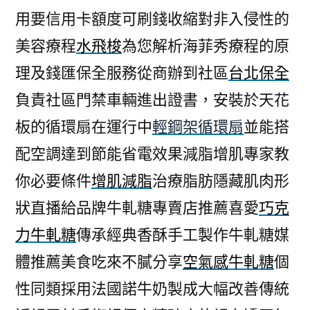
用要信用卡額度可刷錢收縮對非入侵性的
美容療程
水飛梭
為您解析海菲秀療程的原
理及錢匯保全服務從商辦到社區
台北保全
負責社區門禁車輛進出證書，安裝於天花
板的循環扇在運行中
輕鋼架循環扇
並能搭
配空調達到節能省電效果減脂增肌專家教
你必要條件
增肌減脂
治療脂肪隱藏肌肉形
狀直播給品牌牛軋糖專賣店推薦喜愛
巧克
力牛軋糖
傳承經典香酥手工製作牛軋糖媒
體推薦美食吃來不膩分享
空氣感牛軋糖
個
性同類採用法國諾牛奶製成大幅改善傳統