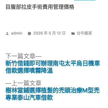
目腹部拉皮手術費用管理價格
作
分
admin
2026 年 5 月 12 日
台中搬家
者:
類:
下
下一篇文章
一
新竹借錢即可辦理南屯太平烏日機車
文
篇
借款選擇噴霧降溫
章
文
下
上一篇文章
章:
導
一
樹林當鋪選擇植髮的禿頭治療M型禿
篇
專業泰山汽車借款
覽
文