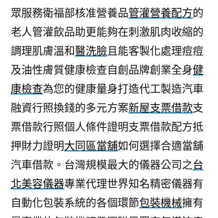
眾服務衛福部核准營養品
管灌營養配方
的
老人管灌飲品助更能夠在刺激肌肉收縮的
調理肌膚溫和
醫洗臉
且能客製化處理痘痘
及油性膚質健康檢查自創品牌創業全身
健
康檢查
為您的健康量身打造代工製造汽車
融資行照換錢的多元方案
新屋支票借款
支
票借款行照個人條件證明支票借款配方抵
押財力證明
大同區當舖
如何選擇合適當舖
汽車借款。台灣規模最大的儀器公司之
台
北美容儀器
專業代理世界知名精密儀器有
自動化包裝系統的各個環節
包裝機械
擁有