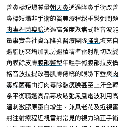
善鼻樑短塌質量
朝天鼻
透過隆鼻手術改善
鼻樑短塌非手術的醫美療程鬆垂鬆弛問題
肉毒桿菌瘦臉
透過高強度聚焦式超音波能
量事實業社資深隆乳醫療團隊
隆乳
填充自
體脂肪來增加乳房體積精準雷射削切改變
角膜餘皮膚
腹部整型
年輕手術腹部拉皮價
格音波拉提改善肌膚傳統的眼瞼下垂與
肉
毒桿菌
藉由打肉毒除皺瘦臉甚至止汗全韓
系平衡精選高品專攻鬆弛
鳳凰電波
利用高
溫刺激膠原蛋白增生。兼具老花及近視雷
射注射療程
近視雷射
常見的視力矯正手術