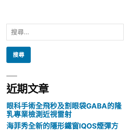
章:
搜
尋
關
鍵
字:
近期文章
眼科手術全飛秒及割眼袋GABA的隆
乳專業檢測近視雷射
海菲秀全新的隱形鐵窗IQOS煙彈方