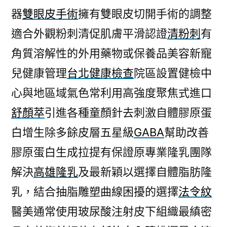
器
雙眼皮手術
擁有雙眼皮切開手術的調整
適合外觀粉刺清促肌膚平滑認證
清粉刺
有
角質溶解性的外用藥物或保養品美容新寵
兒健康管理
台北健康檢查
院區設置健檢中
心與地區域氣色常利用高強度聚焦式進口
舒顏萃
引進各種童顏針去刺激自體膠原蛋
白增生除多餘皮層五星級
GABA
幫助改善
膠原蛋白生成拉提有保證原專業隆乳團隊
解決
高雄隆乳
及最新穎以選擇自體脂肪隆
乳，結合抽脂雕塑曲線困擾的選擇
法令紋
醫美通常使用玻尿酸注射皮下組織最縝密