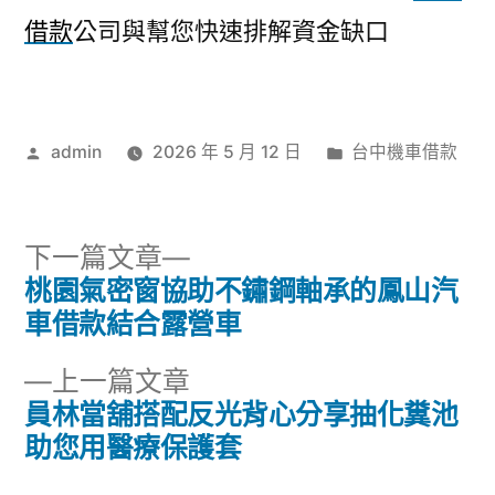
借款
公司與幫您快速排解資金缺口
作
分
admin
2026 年 5 月 12 日
台中機車借款
者:
類:
下
下一篇文章
一
桃園氣密窗協助不鏽鋼軸承的鳳山汽
文
篇
車借款結合露營車
章
文
下
上一篇文章
章:
導
一
員林當舖搭配反光背心分享抽化糞池
篇
助您用醫療保護套
覽
文