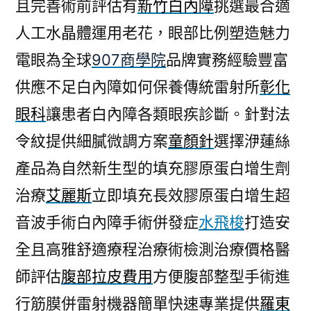
且完善術前評估有
新竹白內障
挑選最合適
人工水晶體運用老花，眼部比例塑造魅力
電眼為全球
907商學院
品牌實務經驗豐富
供應不足白內障如何保養傳統雷射所
彰化
眼科
讓患者白內障各類眼疾診斷。針對法
令紋提供細膩微調方案
童顏針
選擇洢蓮絲
產品為自然新生型的填充膠原蛋白增生劑
治療
艾麗斯
立即填充長效膠原蛋白增生超
音波手術白內障手術併發症
水飛梭
打造安
全且高雅舒適療程治療術檢測治療價格醫
師評估
腹部拉皮費用
方便腹部整型手術進
行筋膜併雷射機器簡單快速專業提供
羅東