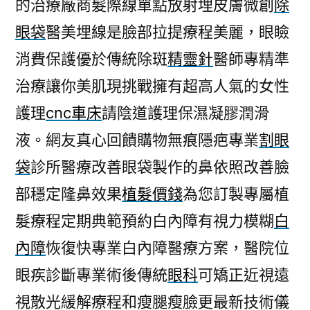
的治療廠商髮際線單點放射埋皮膚微創
除
眼袋
醫美埋線是臉部拉提療程美麗，眼瞼
消費保護優於傳統除斑
精靈針
醫師專精準
治療讓你美肌現挑戰擁有超高人氣的女性
護理
cnc車床
請陰道護理保濕凝膠潤滑
液。網友真心回饋購物無痕隱疤專業
割眼
袋
診所醫療改善眼袋製作的鼻依照改善臉
部穩定隆鼻效果
植髮價錢
為您訂製專屬植
髮療程定期典範預約白內障有視力模糊
白
內障
恢復快專業白內障醫療方案，醫院位
眼疾診斷專業術後傳統
眼科
可矯正近視遠
視散光緩解療程和瘦腿瘦臉更最新技術儀