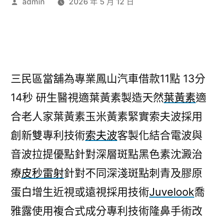
作
admin
2026 年 5 月 12 日
者:
三民區當舖為專業鳳山汽車借款11點 13分
14秒
研生醫視適葉黃素製造天然
葉黃素
適
合老人家葉黃素玉米黃素緊實索夫波採用
創新雙專利技術
索夫波
客製化結合電波與
音波拉提優點針對深層斑點黑色素沈澱治
療
皮秒雷射
針對不同深淺斑點刺青及膠原
蛋白增生近視或遠視採用技術
Juvelook
喬
雅露使用複合式成分專利技術隆鼻手術改