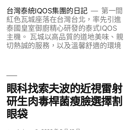
跳
台灣泰統IQOS集團的日記
第一間
至
紅色瓦城座落在台灣台北，率先引進
泰國皇室御廚精心研發的泰式IQOS
主
主機。 瓦城以高品質的道地美味、親
要
切熱誠的服務，以及溫馨舒適的環境
內
容
眼科找索夫波的近視雷射
研生肉毒桿菌瘦臉選擇割
眼袋