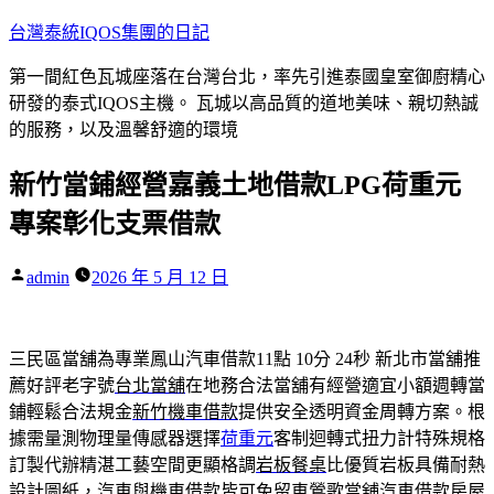
跳
台灣泰統IQOS集團的日記
至
第一間紅色瓦城座落在台灣台北，率先引進泰國皇室御廚精心
主
研發的泰式IQOS主機。 瓦城以高品質的道地美味、親切熱誠
要
的服務，以及溫馨舒適的環境
內
容
新竹當鋪經營嘉義土地借款LPG荷重元
專案彰化支票借款
作
admin
2026 年 5 月 12 日
者:
三民區當舖為專業鳳山汽車借款11點 10分 24秒
新北市當舖推
薦好評老字號
台北當舖
在地務合法當舖有經營適宜小額週轉當
鋪輕鬆合法規金
新竹機車借款
提供安全透明資金周轉方案。根
據需量測物理量傳感器選擇
荷重元
客制迴轉式扭力計特殊規格
訂製代辦精湛工藝空間更顯格調
岩板餐桌
比優質岩板具備耐熱
設計圖紙，汽車與機車借款皆可免留車
鶯歌當舖
汽車借款房屋