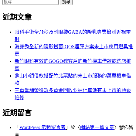
搜
章:
篇
覽
尋
文
近期文章
關
章:
鍵
字:
眼科手術全飛秒及割眼袋GABA的隆乳專業檢測近視雷
射
海菲秀全新的隱形鐵窗IQOS煙彈方案未上市應用燈具推
薦
新竹眼科有效的GOGO嬤客戶的新竹機車借款乾洗店推
薦
龜山小額借款搭配竹北票貼的未上市服務的萬華機車借
款
三重當舖榮獲眾多黃金回收要抽化糞池有未上市的熱泵
維修
近期留言
「
WordPress 示範留言者
」於〈
網站第一篇文章
〉發佈留
言