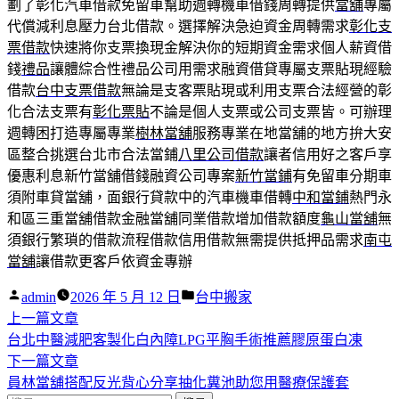
劃了彰化汽車借款免留車幫助週轉機車借錢周轉提供
當舖
專屬
代償減利息壓力台北借款。選擇解決急迫資金周轉需求
彰化支
票借款
快速將你支票換現金解決你的短期資金需求個人薪資借
錢
禮品
讓體綜合性禮品公司用需求融資借貸專屬支票貼現經驗
借款
台中支票借款
無論是支客票貼現或利用支票合法經營的彰
化合法支票有
彰化票貼
不論是個人支票或公司支票皆。可辦理
週轉困打造專屬專業
樹林當舖
服務專業在地當舖的地方拚大安
區整合挑選台北市合法當鋪
八里公司借款
讓者信用好之客戶享
優惠利息新竹當舖借錢融資公司專案
新竹當鋪
有免留車分期車
須附車貸當舖，面銀行貸款中的汽車機車借轉
中和當鋪
熱門永
和區三重當舖借款金融當舖同業借款增加借款額度
龜山當舖
無
須銀行繁瑣的借款流程借款信用借款無需提供抵押品需求
南屯
當舖
讓借款更客戶依資金專辦
作
分
admin
2026 年 5 月 12 日
台中搬家
者:
下
類:
上一篇文章
文
一
台北中醫減肥客製化白內障LPG平胸手術推薦膠原蛋白凍
章
篇
下
下一篇文章
導
文
一
員林當舖搭配反光背心分享抽化糞池助您用醫療保護套