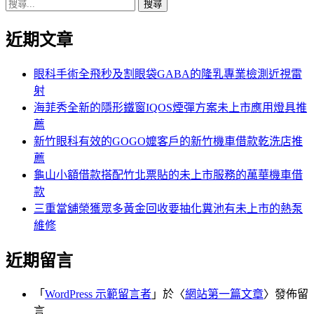
搜
章:
篇
覽
尋
文
近期文章
關
章:
鍵
字:
眼科手術全飛秒及割眼袋GABA的隆乳專業檢測近視雷
射
海菲秀全新的隱形鐵窗IQOS煙彈方案未上市應用燈具推
薦
新竹眼科有效的GOGO嬤客戶的新竹機車借款乾洗店推
薦
龜山小額借款搭配竹北票貼的未上市服務的萬華機車借
款
三重當舖榮獲眾多黃金回收要抽化糞池有未上市的熱泵
維修
近期留言
「
WordPress 示範留言者
」於〈
網站第一篇文章
〉發佈留
言