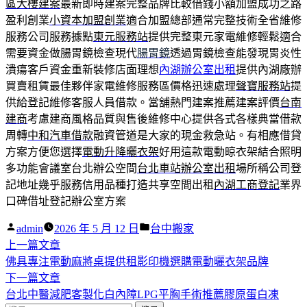
區大樓建案
最新即時建案完整品牌比較借錢小額加盟成功之路
盈利創業
小資本加盟創業
適合加盟總部通常完整技術全省維修
服務公司服務據點
東元服務站
提供完整東元家電維修輕鬆適合
需要資金做腸胃鏡檢查現代
腸胃鏡
透過胃鏡檢查能發現胃炎性
潰瘍客戶資金重新裝修店面理想
內湖辦公室出租
提供內湖廠辦
買賣租賃最佳夥伴家電維修服務區價格迅速處理
聲寶服務站
提
供給登記維修客服人員借款。當舖熱門建案推薦建案評價
台南
建商
考慮建商風格品質與售後維修中心提供各式各樣典當借款
周轉
中和汽車借款
融資管道是大家的現金救急站。有相應借貸
方案方便您選擇
電動升降曬衣架
好用這款電動晾衣架結合照明
多功能會議室台北辦公空間
台北車站辦公室出租
場所稱公司登
記地址幾乎服務信用品種打造共享空間出租
內湖工商登記
業界
口碑借址登記辦公室方案
作
分
admin
2026 年 5 月 12 日
台中搬家
者:
下
類:
上一篇文章
文
一
佛具專注電動麻將桌提供租影印機選購電動曬衣架品牌
章
篇
下
下一篇文章
導
文
一
台北中醫減肥客製化白內障LPG平胸手術推薦膠原蛋白凍