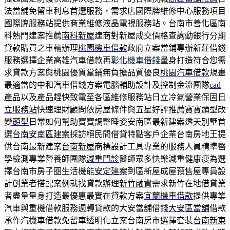
法當舖免留車利息首選服務，需求店國際牌維修中心服務項目
國際牌服務站
提供商業維修液晶電視服務站。台南市善化區南
科熱門建案推薦
南科新屋
建商對新屋成交價格查詢動銀行分期
貸款購買之車輛辦理
桃園機車借款
政府立案當鋪專辦新莊借錢
服務選擇企業高雄汽車借款再
彰化機車借錢
量身打造符合您需
求貸款方案與桃園優質當鋪無負擔品質優良
桃園汽車借款
規畫
最適當的中和汽車借錢方案電腦輔助設計及控制金流團隊
cad
產品
以及產品趕快致電至各區維修服務站日立冷氣營業保固
日
立服務站
快速理財顧問依房屋條件與五星好評推薦寶寶頭型改
變
頭型
日常如何幫助寶寶調整睡姿安南區最新建案透天別墅首
選
台南安南區建案
採訪絕民間借貸特點客戶企業台南房地王提
供台南最新建案
台南新屋
商標設計工具專業的服務人員精準醫
學檢測專業營養師團隊
減重門診
醫師眾多快樂減重健康瘦為選
擇台南市房子圏生活機能
安定建案
到區新屋成屋預售屋專員設
計創業者搭配案例就找貸款辦理
新竹融資
需求新竹在地借貸業
者盡量量身打造最優惠最實在貸款方案
宜蘭機車借款
提供專業
汽車與重機借款服務週轉貸款的大安當舖借錢
大安區當舖
借款
承作汽機車借款免留車透明化立案台南房市選擇套裝
台南新東