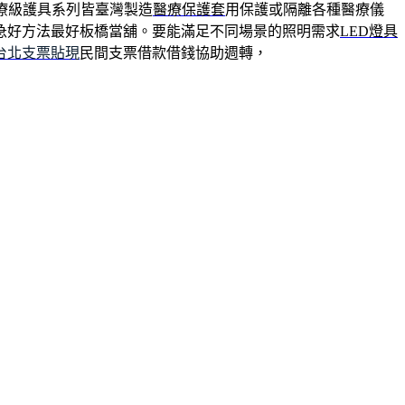
療級護具系列皆臺灣製造
醫療保護套
用保護或隔離各種醫療儀
急好方法最好板橋當舖。要能滿足不同場景的照明需求
LED燈具
台北支票貼現
民間支票借款借錢協助週轉，