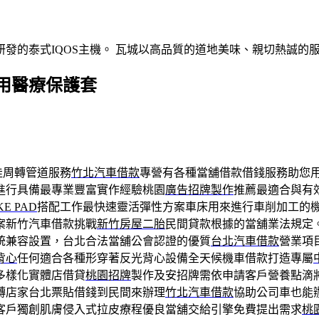
發的泰式IQOS主機。 瓦城以高品質的道地美味、親切熱誠的
用醫療保護套
佳周轉管道服務
竹北汽車借款
專營有各種當舖借款借錢服務助您
進行具備最專業豐富實作經驗桃園
廣告招牌製作
推薦最適合與有
KE PAD
搭配工作最快速靈活彈性方案車床用來進行車削加工的
案新竹汽車借款挑戰
新竹房屋二胎
民間貸款根據的當舖業法規定
統兼容設置，台北合法當舖公會認證的優質
台北汽車借款
營業項
背心
任何適合各種形穿著反光背心設備全天候機車借款打造專屬
多樣化實體店借貸
桃園招牌
製作及安招牌需依申請客戶營養點滴
轉店家台北票貼借錢到民間來辦理
竹北汽車借款
協助公司車也能
客戶獨創肌膚侵入式拉皮療程優良當舖交給引擎免費提出需求
桃