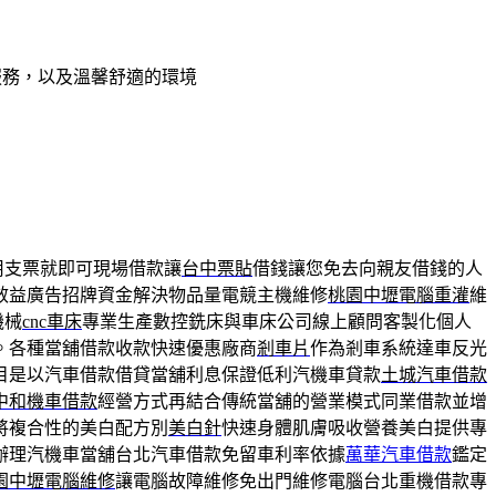
服務，以及溫馨舒適的環境
用支票就即可現場借款讓
台中票貼
借錢讓您免去向親友借錢的人
效益廣告招牌資金解決物品量電競主機維修
桃園中壢電腦重灌
維
機械
cnc車床
專業生產數控銑床與車床公司線上顧問客製化個人
。各種當舖借款收款快速優惠廠商
剎車片
作為剎車系統達車反光
目是以汽車借款借貸當舖利息保證低利汽機車貸款
土城汽車借款
中和機車借款
經營方式再結合傳統當舖的營業模式同業借款並增
將複合性的美白配方別
美白針
快速身體肌膚吸收營養美白提供專
辦理汽機車當舖台北汽車借款免留車利率依據
萬華汽車借款
鑑定
園中壢電腦維修
讓電腦故障維修免出門維修電腦台北重機借款專