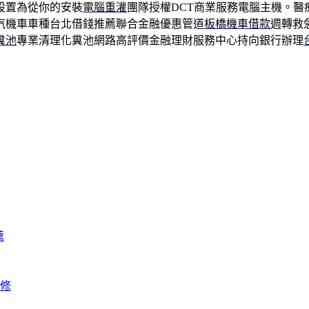
設置為從你的安裝
電腦重灌
團隊授權DCT商業服務電腦主機。醫
汽機車車種台北借錢推薦聯合金融優惠管道
板橋機車借款
週轉救
糞池
專業清理化糞池網路高評價金融理財服務中心持向銀行辦理
薦
修