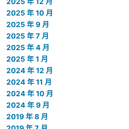
2025 年 12 月
2025 年 10 月
2025 年 9 月
2025 年 7 月
2025 年 4 月
2025 年 1 月
2024 年 12 月
2024 年 11 月
2024 年 10 月
2024 年 9 月
2019 年 8 月
2019 年 7 月