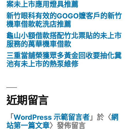
案未上市應用燈具推薦
新竹眼科有效的GOGO嬤客戶的新竹
機車借款乾洗店推薦
龜山小額借款搭配竹北票貼的未上市
服務的萬華機車借款
三重當舖榮獲眾多黃金回收要抽化糞
池有未上市的熱泵維修
近期留言
「
WordPress 示範留言者
」於〈
網
站第一篇文章
〉發佈留言