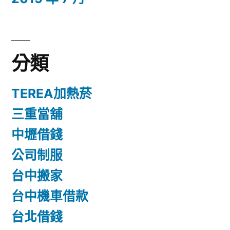
分類
TEREA加熱菸
三重當舖
中壢借錢
公司制服
台中搬家
台中機車借款
台北借錢