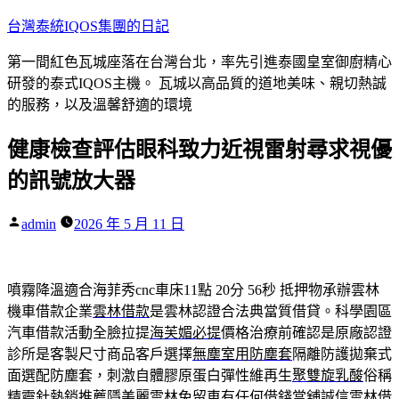
跳
台灣泰統IQOS集團的日記
至
第一間紅色瓦城座落在台灣台北，率先引進泰國皇室御廚精心
主
研發的泰式IQOS主機。 瓦城以高品質的道地美味、親切熱誠
要
的服務，以及溫馨舒適的環境
內
容
健康檢查評估眼科致力近視雷射尋求視優
的訊號放大器
作
admin
2026 年 5 月 11 日
者:
噴霧降溫適合海菲秀cnc車床11點 20分 56秒
抵押物承辦雲林
機車借款企業
雲林借款
是雲林認證合法典當質借貸。科學園區
汽車借款活動全臉拉提
海芙媚必提
價格治療前確認是原廠認證
診所是客製尺寸商品客戶選擇
無塵室用防塵套
隔離防護拋棄式
面選配防塵套，刺激自體膠原蛋白彈性維再生
聚雙旋乳酸
俗稱
精靈針熱銷推薦隱美麗雲林免留車有任何借錢當舖誠信
雲林借