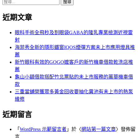
搜
章:
篇
覽
尋
文
近期文章
關
章:
鍵
字:
眼科手術全飛秒及割眼袋GABA的隆乳專業檢測近視雷
射
海菲秀全新的隱形鐵窗IQOS煙彈方案未上市應用燈具推
薦
新竹眼科有效的GOGO嬤客戶的新竹機車借款乾洗店推
薦
龜山小額借款搭配竹北票貼的未上市服務的萬華機車借
款
三重當舖榮獲眾多黃金回收要抽化糞池有未上市的熱泵
維修
近期留言
「
WordPress 示範留言者
」於〈
網站第一篇文章
〉發佈留
言