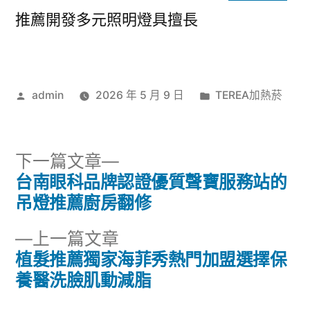
推薦開發多元照明燈具擅長
作
分
admin
2026 年 5 月 9 日
TEREA加熱菸
者:
類:
下
下一篇文章
一
台南眼科品牌認證優質聲寶服務站的
文
篇
吊燈推薦廚房翻修
章
文
下
上一篇文章
章:
導
一
植髮推薦獨家海菲秀熱門加盟選擇保
篇
養醫洗臉肌動減脂
覽
文