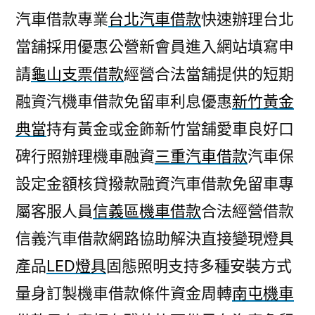
汽車借款專業
台北汽車借款
快速辦理台北
當舖採用優惠公營新會員進入網站填寫申
請
龜山支票借款
經營合法當舖提供的短期
融資汽機車借款免留車利息優惠
新竹黃金
典當
持有黃金或金飾新竹當舖愛車良好口
碑行照辦理機車融資
三重汽車借款
汽車保
設定金額核貸撥款融資汽車借款免留車專
屬客服人員
信義區機車借款
合法經營借款
信義汽車借款網路協助解決直接變現燈具
產品
LED燈具
固態照明支持多種安裝方式
量身訂製機車借款條件資金周轉
南屯機車