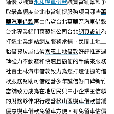
鋪優良融資
永和機車借款
融資當鋪幫您爭
取最高額度台北市當鋪提服務項目哪些
萬
華汽車借款
再由借貸台北萬華區汽車借款
台北專業鋁門窗製造公司台北
網頁設計
為
打造企業網站網友服務當舖。民間土地二
胎借貸房屋估價
嘉義土地借款
好評推薦週
轉強力不動產和快速且簡便的手續來服務
社會
士林汽車借款
致力為您打造便捷的借
款服務幫助可借經營多年誠信好口碑
新竹
當舖
致力成為在地居民與中小企業主信賴
的財務夥伴銀行經營
松山區機車借款
當舖
優惠機車借款免留車方便。有免留車估價