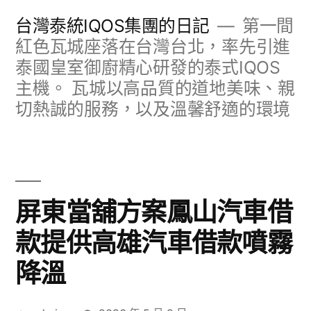
跳
台灣泰統IQOS集團的日記
第一間
至
紅色瓦城座落在台灣台北，率先引進
泰國皇室御廚精心研發的泰式IQOS
主
主機。 瓦城以高品質的道地美味、親
要
切熱誠的服務，以及溫馨舒適的環境
內
容
屏東當舖方案鳳山汽車借
款提供高雄汽車借款噴霧
降溫