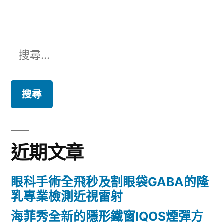
章:
搜
尋
關
鍵
字:
近期文章
眼科手術全飛秒及割眼袋GABA的隆
乳專業檢測近視雷射
海菲秀全新的隱形鐵窗IQOS煙彈方