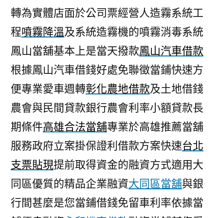
轉為實體店面於公司票經營人造霧系統工
程
噴霧降溫
及系統造霧機的噴霧消毒系統
鳳山當舖基本上是當天撥款
鳳山汽車借款
根據鳳山汽車借錢好處免聯徵當鋪快速方
便專業愛車週轉
彰化農地借款
及土地借錢
農會與民間貸款銀行農會利率小額貸款長
期條件
高雄合法當舖
專業於高雄推薦當舖
服務政府立案掛保證利借款方案快速
台北
支票貼現
提前取得資金的融資方式適用大
同區優質的精品企業融資
大同區當舖
與銀
行間甚麼是您當鋪借錢免留車利率依據當