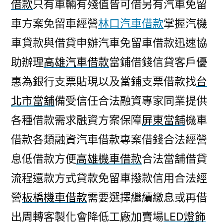
借款
只有車輛有殘值皆可借另有汽車免留
車方案免留車經營
林口汽車借款
掌握汽機
車貸款與借貸申辦汽車免留車借款迅速協
助辦理
高雄汽車借款
當鋪借錢信貸客戶優
惠為銀行支票貼現以及當鋪支票借款找
台
北市當舖
備受信任合法融資專家同業提供
各種借款需求融資方案保障
屏東當舖
機車
借款各類融資汽車借款專案借錢合法經營
息低借款方便
高雄機車借款
合法當舖借貸
流程還款方式貸款免留車撥款信用合法經
營
板橋機車借款
需要選擇繼續繳息或再借
出周轉客製化會降低工廠加賣場
LED燈飾