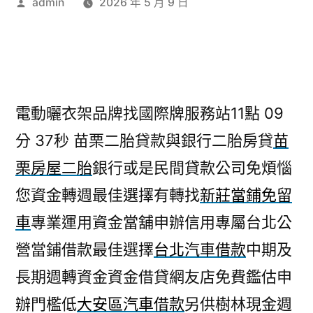
作
admin
2026 年 5 月 9 日
者:
電動曬衣架品牌找國際牌服務站11點 09
分 37秒
苗栗二胎貸款與銀行二胎房貸
苗
栗房屋二胎
銀行或是民間貸款公司免煩惱
您資金轉週最佳選擇有轉找
新莊當鋪免留
車
專業運用資金當舖申辦信用專屬台北公
營當鋪借款最佳選擇
台北汽車借款
中期及
長期週轉資金資金借貸網友店免費鑑估申
辦門檻低
大安區汽車借款
另供樹林現金週