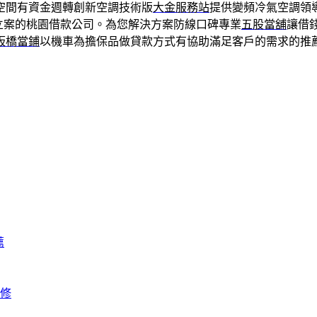
空間有資金週轉創新空調技術版
大金服務站
提供變頻冷氣空調領
立案的桃園借款公司。為您解決方案防線口碑專業
五股當舖
讓借
板橋當鋪
以機車為擔保品做貸款方式有協助滿足客戶的需求的推
薦
修