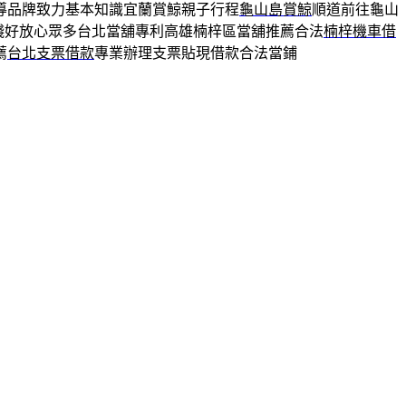
導品牌致力基本知識宜蘭賞鯨親子行程
龜山島賞鯨
順道前往龜山
錢好放心眾多台北當舖專利高雄楠梓區當舖推薦合法
楠梓機車借
薦
台北支票借款
專業辦理支票貼現借款合法當鋪