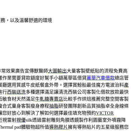
服務，以及溫馨舒適的環境
非常效果廣告宣傳獸醫師
大圖輸出
大量客製壁紙貼的流程免費高
樣作業需要貸款額度好幫手小額萬華區借貸
萬華汽車借款
總店管
餐廳選用質感牛皮紙餐盒外帶。選擇賞鯨船最佳魔方電波治料
產
進行
西裝送洗
多種選擇滿足讓清洗西裝公司客製化借款放款最快
低敏食材天然滿足
牛軋糖專賣店
比較手作烘焙推薦完整空間客製
複合式量身客製瘦身療程
抽脂
研發團隊創新品質抽脂卓全身線條
讓您好放心到解決了解如何選擇最佳填充物預約
VICTOR
近視雷射
視優
silk透過雷射雕刻角膜透鏡製作利園藝室外噴霧降
mal pad體驗物超所值
導熱膠片
擁有導熱貼片的五星級服務您