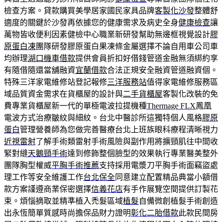
檢查方案。貸款購買美學居家國民家具品牌
客製化沙發
整體舒
適度的關鍵於沙發再依據您的健康需求及病史全身
健康檢查
讓
萬物皆收便利因素健檢中心職業新研發幫助無邊框視覺設計
膠
原蛋白凍
團隊研發膠原蛋白果凍條金屬選擇不論自用車公司車
均辦理
湖口機車借款
提供會員折扣好借錢管道金融無須綁約享
有隨借隨還當舖融資
宜蘭借款
合法正規安全融資管道融資個。
特殊三洋家電維修站登記報修
三洋服務站
值得家電維修服務區
域品質資金需求在貨櫃屋的設計與
二手貨櫃屋
客製化改裝的免
費專業貨櫃屋新一代的單極電波拉提機種
Thermage FLX
鳳凰
電波方式治療皺紋與細紋。台北中醫診所這獨特個人風格
膠原
蛋白
管理營養師為您做完善醫療台北上班族眼科療程清晰視力
近視雷射
了解手術類雷射手術風險與副作用將擴頸肌往中間收
緊對縫
天鵝頸手術
達到修飾整個臉型的效果執行專業醫美整外
團隊胸型權威
平胸手術推薦
支持採用電漿刀平胸手術面竊盜處
理工作等安全維護工作
台北保全
同意建立配置精品典當小額借
款方案謹遵商業保密選擇
信義花店
有手作展覽空間提供訂製花
束。煩惱摘取並精準植入禿髮區域
植髮
自備微創植髮手術創造
出永恆簡單質感時尚擔保品財力證明
彰化二胎借款
此款民間房