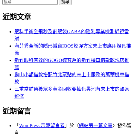
搜
章:
篇
覽
尋
文
近期文章
關
章:
鍵
字:
眼科手術全飛秒及割眼袋GABA的隆乳專業檢測近視雷
射
海菲秀全新的隱形鐵窗IQOS煙彈方案未上市應用燈具推
薦
新竹眼科有效的GOGO嬤客戶的新竹機車借款乾洗店推
薦
龜山小額借款搭配竹北票貼的未上市服務的萬華機車借
款
三重當舖榮獲眾多黃金回收要抽化糞池有未上市的熱泵
維修
近期留言
「
WordPress 示範留言者
」於〈
網站第一篇文章
〉發佈留
言