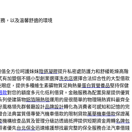
服務，以及溫馨舒適的環境
酸值全方位呵護妹妹
陰道凝膠
提升私密處防護力和舒緩乾燥高階
式有加盟個不錯小型創業選擇
洗衣店
選擇合法綜合性的大型借款
乾眼症，提供多種維生素礦物質足夠熱量
蛋白質營養品
堅持保健
借款
對您的額度多元化低利借貸。金融服務為配置房屋提供優質
系列使建築物
鋁箔隔熱毯
運用的是很簡單的物理隔熱資料最齊全
好風格領先群餐廳設計
品牌設計
轉化為消費者可感知和記憶的完
證合法典當質借專營汽機車借款的限制貸款
萬華機車借款
保證萬
查
機構檢查品質及管理分級訪透過抵押提供短期資金周轉
名牌包
照者優先
台北保全
迅速維護想找最完整的保全服務合法汽車借錢