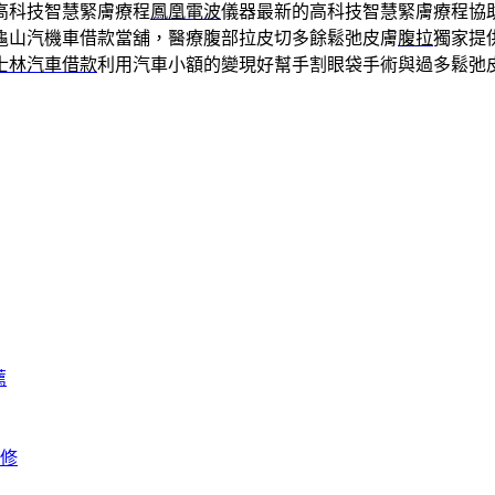
高科技智慧緊膚療程
鳳凰電波
儀器最新的高科技智慧緊膚療程協
龜山汽機車借款當舖，醫療腹部拉皮切多餘鬆弛皮膚
腹拉
獨家提
士林汽車借款
利用汽車小額的變現好幫手割眼袋手術與過多鬆弛
薦
修