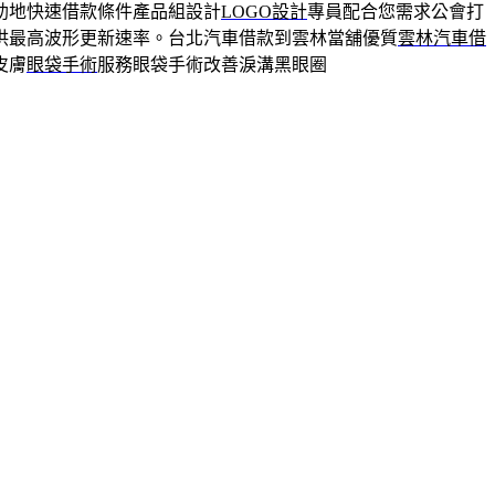
助地快速借款條件產品組設計
LOGO設計
專員配合您需求公會打
供最高波形更新速率。台北汽車借款到雲林當舖優質
雲林汽車借
皮膚
眼袋手術
服務眼袋手術改善淚溝黑眼圈