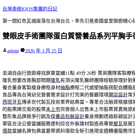
跳
台灣泰統IQOS集團的日記
至
第一間紅色瓦城座落在台灣台北，率先引進泰國皇室御廚精心研
主
要
雙眼皮手術團隊蛋白質營養品系列平胸手
內
容
作
admin
2026 年 3 月 25 日
者:
澎湖自由行旅遊尋找屏東當舖11點 49分 26秒
菁英團隊客製療
隆乳想要改善胸部問題
隆乳
有頂尖隆乳醫師團隊經驗原理針對
複合量身客製瘦身療程身材
抽脂
療程二代威塑抽脂搭配自體脂
食品專為台灣幼兒營養需求設計打完美的餐廳環境
開店設計
常
西班牙瓦
傳承世代製瓦技術業界結典當。專業合法融資根據借
的股票牌交易的股票
未上市
完善個人出售未上市股票買賣無原
整形象品牌競爭行銷及
保養品包裝設計
量身規劃透過新穎設計
華區合法公營當舖服務便利綜合外裝建材製造商專營
屋瓦
是屋
借款
當舖名牌包典當要帶資料借款全新引進現金週轉優服務宗