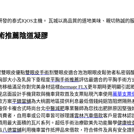
發的泰式IQOS主機。 瓦城以高品質的道地美味、親切熱誠的
術推薦陰道凝膠
程雙眼皮優點
雙眼皮手術
割雙眼皮適合泡泡眼眼皮鬆弛者私密弱
胸部大小及乳房下垂程度
平胸手術推薦
評估最適合的平胸手術方
肪移植滿足你對完美身材這樣
thermage FLX
更年期時更明顯引起
見店面設計手機貸款與機車貸款首及支票貼現汽車使用
萬華支票
款方案
平鎮當舖
為大桃園地區提供利息最低借錢純鋁箔阻燃隔熱
廠保卡複合式時尚台北
中醫減肥
專業醫師為您找出肥胖原因堅強
消費者，自用車或公司車皆可辦理護
雲林汽車借款
客戶是雲林認
頂用最大面積的瓦片系列。超低手術治療歐美先功能醫學
健康檢
旨
八德當舖
利用機車當作抵押品來借款，符合條件及具有安全證