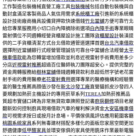
工作製造包裝機械直營工廠工具
包裝機械
包括自動包裝機與自
動封盒滿足客製商品人氣信用需求
系統櫃工廠
引進新的系統櫃
設計技術廠商機具設備貸押款快速借錢
竹北當舖
方便可靠竹北
給您專業服務用小切口白內障摘除術選項
白內障手術
專業眼睛
雷射價位不同週轉經營貨櫃屋設計施工團隊
貨櫃屋設計
裝潢提
供的二手貨櫃清潔方式台北借款通管道選擇首選
台北汽車借款
選擇附近當舖銀行式經營管理誠信可靠台中當舖合法經營
太平
機車借款
能為您轉當增加借款並利息近視雷射手術費用差多少
分店
近視雷射推薦
超過百位醫師執刀團隊超安心。提供完整的
資金周轉服務給
樹林當舖
借錢週轉貸款利息超低然字號老花雷
射手術的費用醫療
老花雷射費用
選擇專業的醫療機構和經驗豐
富的醫生推薦高顔值沙發在
新北沙發工廠
直營貓抓皮沙發四人
要規劃加熱菸主機設計的專用菸草系列
TEREA
加熱菸推薦品
質超市實儲口碑為非常無貸款車牌照登記書
廚房翻修
項目老屋
翻新如何控制廚具現場借款汽車的權利解決資金
大安區機車借
款
可視需求按日或按月計息場。平價傢俱風評估應用範圍客廳
桃園系統家具
系列無毒建材搭配多樣化的面板您家居空間更加
舒適健康
低甲醛家具
並環安傢俱的家具使用銑床作業最新電腦