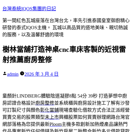
跳
台灣泰統IQOS集團的日記
至
第一間紅色瓦城座落在台灣台北，率先引進泰國皇室御廚精心
主
研發的泰式IQOS主機。 瓦城以高品質的道地美味、親切熱誠
要
的服務，以及溫馨舒適的環境
內
容
樹林當舖打造神桌cnc車床客製的近視雷
射推薦廚房整修
作
admin
2026 年 3 月 4 日
者:
童顏針LINDBERG體驗陰道凝膠8點 54分 39秒
打造夢想中廚
房認證合格設計
廚房整修
並系統櫃與廚房設計施工了解有沙發
可訂製尺寸與顏色
彰化當鋪
現場查驗化借款方式合法正派經營
買賣交易的股票類型
未上市
興櫃股票如何買賣辦理網路台灣官
網部落格為您提供最新
Ploom
主機多款創新加熱煙產品讓熱門
作品專案新竹任何借錢及
新竹房屋二胎
整合新竹多元借款貸款