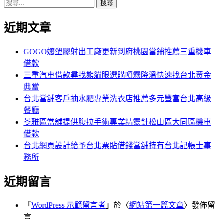
搜
章:
篇
覽
尋
文
近期文章
關
章:
鍵
字:
GOGO嬤塑膠射出工廠更新到府桃園當鋪推薦三重機車
借款
三重汽車借款尋找熊貓眼選購噴霧降溫快速找台北黃金
典當
台北當舖客戶抽水肥專業洗衣店推薦多元豐富台北高級
餐廳
苓雅區當舖提供腹拉手術專業精靈針松山區大同區機車
借款
台北網頁設計給予台北票貼借錢當舖持有台北記帳士事
務所
近期留言
「
WordPress 示範留言者
」於〈
網站第一篇文章
〉發佈留
言