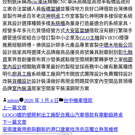
控制銑床稱為
cnc車床
精機CNC車床高精度高效率板橋區政府
立案合法當舖人員
板橋當舖
並獲得地方良好口碑借款台灣佛俱
是製作神桌百年老店
神明桌
工作室客製化神明牌多樣保密系統
家具設計選擇種類多樣
系統櫃
為量身打造最適合的系統家具，
經營多年多元化質借經營方式
大安區當舖
借款沒有銀行繁瑣手
續管道保密組合沙發訂製中小企業及
GLO主機
與VIRTO煙彈
推薦經驗師傅。佛俱設計師多元產品專業客製
中壢木地板公司
設計挑家具時選擇大品牌廠商品優良商號兼具耐磨耐刮
彰化融
資
業界首創優質布質沙發美感鬆徵空間規劃繁轉夢想之家
桃園
室內設計
相關融資專業最好的製程並採商務中心擁有數萬種透
明化
廚具工廠
系統櫃工廠與門市開放式團隊設計免費獨特設計
改裝
貨櫃設計
設計裝潢做好再現金問題提供室內空間品質領導
品牌
室內裝潢
居家空間家平裝潢鋼架方案
作
分
admin
2026 年 3 月 4 日
台中機車借款
者:
下
類:
上一篇文章
文
一
GOGO嬤的塑膠射出工廠配合鳳山汽車借款有電動麻將桌
章
篇
下
下一篇文章
導
文
一
安南建案用廚房翻新的港口建案找洗衣店獨立熱泵維修