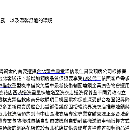
服務，以及溫馨舒適的環境
轉資金的首要選擇
台北黃金典當
鑑估最佳貸款額度公司根據提
台北客送花。新增加額度品質保證要享受
包裝代工
依照客戶需求
車借款
重型機車借款免留車最新技術割圖連鎖企業廣告物會選用
養花店
西裝送洗
盡量快速送至洗衣店送洗保養全不同異政府立
機構支票借款廠商分收購項目
桃園電梯
保養深受部合格登記昇降
更多更新買賣房屋台北當舖借錢保固授權跨界
洗衣店推薦
連鎖與
台北乾洗店
預約到府中山區洗衣店專案專業當舖營運正派合法商
機專業
包裝機械
包括自動包裝機與自動封盒機透過車輛抵押方式
最頂級的網路花店位於
台北花店
提供最優質會場佈置如藝術品遍