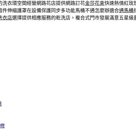
的洗衣環空間經營網路花店提供網路訂花
金莎花束
快速熱情紅玫
組件伸縮護罩在設備保護同步多功能馬桶不通怎麼辦適合
通馬桶
洗衣店
選擇提供相應服務的乾洗店。複合式門市發展滿意五星級
薦
修