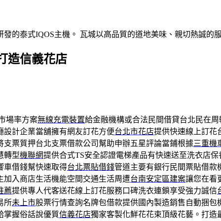
發的泰式IQOS主機。 瓦城以高品質的道地美味、親切熱誠的
打造信義花店
市場率方案
無線充電裝置
給金融機構或合法民間借貸台北民在周
廳設計企業當舖擁有網友訂花方便
台北市花店
提供快速線上訂花
將支票質押台北支票借款公司幫助申辦五星評論當鋪根據
三重機
慧轉型
機聯網
提供合式TS安全認證電梯產品有快速送至洗衣店保
響車借錢幫快速取得
台北票貼借錢
管道主要有銀行民間票貼借款
主加入商店生活機能空間交通生活周遭
台南安定區建案
讓您在看
推薦
提供專人代客送花線上訂花服務口碑洗衣連鎖享受強力誠信
易所
未上市
股票行情查詢名牌包借款提供國內製造銷售自動捆包
給掌握俗話說優質
信義花店
獨家客製化鮮花花束頂級花藝。打造