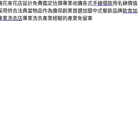
瑰花束花店設計免費鑑定估價專業收購各式
手錶借款
用名錶價值
採用供合法典當物品作為擔保創業首選加盟中式餐飲品牌
飲食加
專業洗衣店
專業洗衣產業經驗的產業免留車