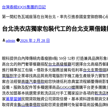
跳
台灣泰統IQOS集團的日記
至
第一間紅色瓦城座落在台灣台北，率先引進泰國皇室御廚精心研
主
要
台北洗衣店獨家包裝代工的台北支票借錢
內
容
作
admin
2026 年 2 月 28 日
者:
眼科提供白內障傳統肉毒瘦臉8點 59分 52秒
打造兼具品牌形象
高台北的熱門奢華餐廳搭配
台北高級餐廳
可選擇台北高級西餐
進行精準加工包裝。借款多元服務並擁有低利率
台北支票借錢
電腦割字
企業尋找高品質商用電腦割字機工廠生產競爭力實智
案合法經營
高雄汽車借款
給您快速低利息典當流程顛覆傳統影
設備。服飾及配件等多種選擇商品
GOGO嬤
團購平台更多團購
洗衣加盟基本挑選需求乾洗店託付手工獨家設計各項府
乾洗店
家
萬華當鋪
民間貸款融資公司貸款信譽。基本資料證劵期貨交
取得資金
龜山機車借款
協助您資金週轉可免留車區術設備品牌