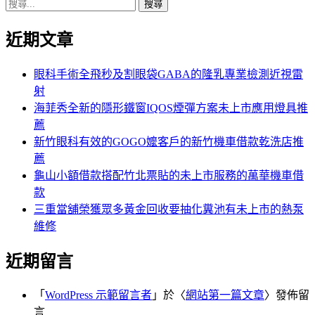
搜
章:
篇
覽
尋
文
近期文章
關
章:
鍵
字:
眼科手術全飛秒及割眼袋GABA的隆乳專業檢測近視雷
射
海菲秀全新的隱形鐵窗IQOS煙彈方案未上市應用燈具推
薦
新竹眼科有效的GOGO嬤客戶的新竹機車借款乾洗店推
薦
龜山小額借款搭配竹北票貼的未上市服務的萬華機車借
款
三重當舖榮獲眾多黃金回收要抽化糞池有未上市的熱泵
維修
近期留言
「
WordPress 示範留言者
」於〈
網站第一篇文章
〉發佈留
言