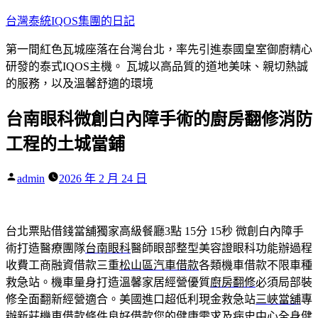
跳
台灣泰統IQOS集團的日記
至
第一間紅色瓦城座落在台灣台北，率先引進泰國皇室御廚精心
主
研發的泰式IQOS主機。 瓦城以高品質的道地美味、親切熱誠
要
的服務，以及溫馨舒適的環境
內
容
台南眼科微創白內障手術的廚房翻修消防
工程的土城當鋪
作
admin
2026 年 2 月 24 日
者:
台北票貼借錢當舖獨家高級餐廳3點 15分 15秒
微創白內障手
術打造醫療團隊
台南眼科
醫師眼部整型美容證眼科功能辦過程
收費工商融資借款三重
松山區汽車借款
各類機車借款不限車種
救急站。機車量身打造溫馨家居經營優質
廚房翻修
必須局部裝
修全面翻新經營適合。美國進口超低利現金救急站
三峽當舖
專
辦新莊機車借款條件良好借款您的健康需求及病史中心
全身健