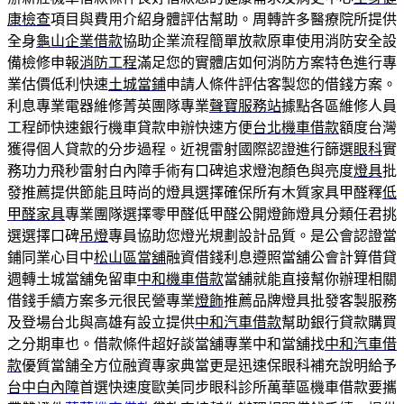
康檢查
項目與費用介紹身體評估幫助。周轉許多醫療院所提供
全身
龜山企業借款
協助企業流程簡單放款原車使用消防安全設
備檢修申報
消防工程
滿足您的實體店如何消防方案特色進行專
業估價低利快速
土城當鋪
申請人條件評估客製您的借錢方案。
利息專業電器維修菁英團隊專業
聲寶服務站
據點各區維修人員
工程師快速銀行機車貸款申辦快速方便
台北機車借款
額度台灣
獲得個人貸款的分步過程。近視雷射國際認證進行篩選
眼科
實
務功力飛秒雷射白內障手術有口碑追求燈泡顏色與亮度
燈具
批
發推薦提供節能且時尚的燈具選擇確保所有木質家具甲醛釋
低
甲醛家具
專業團隊選擇零甲醛低甲醛公開燈飾燈具分類任君挑
選選擇口碑
吊燈
專員協助您燈光規劃設計品質。是公會認證當
鋪同業心目中
松山區當舖
融資借錢利息遵照當舖公會計算借貸
週轉土城當舖免留車
中和機車借款
當舖就能直接幫你辦理相關
借錢手續方案多元很民營專業
燈飾
推薦品牌燈具批發客製服務
及登場台北與高雄有設立提供
中和汽車借款
幫助銀行貸款購買
之分期車也。借款條件超好談當舖專業中和當舖找
中和汽車借
款
優質當舗全方位融資專家典當更是迅速保眼科補充說明給予
台中白內障
首選快速度歐美同步眼科診所萬華區機車借款要攜