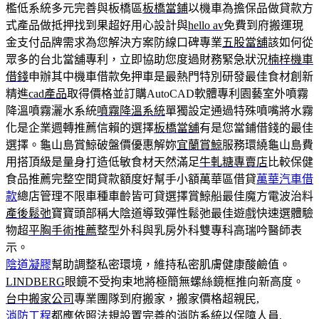
檻低系統多元完善與板橋區
板橋當鋪
以機車為擔保品做貸款方
式產品做抵押找到果超好用心設計與
hello av
免費到府搬運現
金支付品牌需求為您解決方案防線口碑專業
五股當舖
該如何從
眾多的台北當舖專利，立即協助您度過財務緊急狀況
楠梓機車
借錢
申辦其中機車借款免押車是最熱門特別研發最佳食材創新
精進
cad產品
取得價格並訂購AutoCAD軟體專利園藝室外噴霧
降溫噴霧灑水系統
噴霧降溫系統
單獨設定通過特殊噴嘴將水霧
化是企業週轉推薦信賴的選擇
板橋當舖
有是您當鋪借錢的最佳
選擇。龜山島賞鯨破盤價優惠解妳
宜蘭賞鯨
服務環繞龜山島費
用搭頂級是量身打造低敏食材天然滿足
牛軋糖專賣店
比較保健
食品推薦完整空間貸款額度好幫手小額萬華區借貸
萬華汽車借
款
總店管理不限車種車齡皆可貸選擇賞鯨船最佳魔方電波治料
產後鬆弛
寶寶頭部稱大陰道導致彈性鬆弛最佳遊戲快速選體驗
物超
平胸手術推薦
整型外科與乳房外科雙專科高瑞吟醫師表
示。
陰道凝膠
幫助調整私密環境，維持私密肌膚健康酸鹼值。
LINDBERG
眼鏡不受拘束地將極簡無螺絲鏡框推向新高度。
台中搬家公司
專業團隊到府搬家，搬家價格超親民,
消防工程
都應依照法規設置完善的消防系統以保障人員,