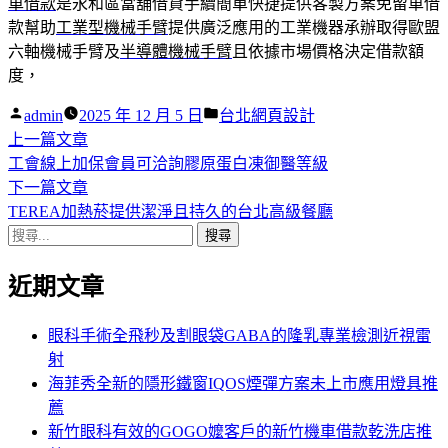
車借款
是永和區當舖借貸手續簡單快捷提供客製方案免留車借
款幫助
工業型機械手臂
提供廣泛應用的工業機器承辦取得歐盟
六軸機械手臂及
半導體機械手臂
且依據市場價格決定借款額
度，
作
分
admin
2025 年 12 月 5 日
台北網頁設計
者:
下
類:
上一篇文章
文
一
工會線上加保會員可洽詢膠原蛋白凍御醫等級
章
篇
下
下一篇文章
導
文
一
TEREA加熱菸提供潔淨且持久的台北高級餐廳
搜
章:
篇
覽
尋
文
近期文章
關
章:
鍵
字:
眼科手術全飛秒及割眼袋GABA的隆乳專業檢測近視雷
射
海菲秀全新的隱形鐵窗IQOS煙彈方案未上市應用燈具推
薦
新竹眼科有效的GOGO嬤客戶的新竹機車借款乾洗店推