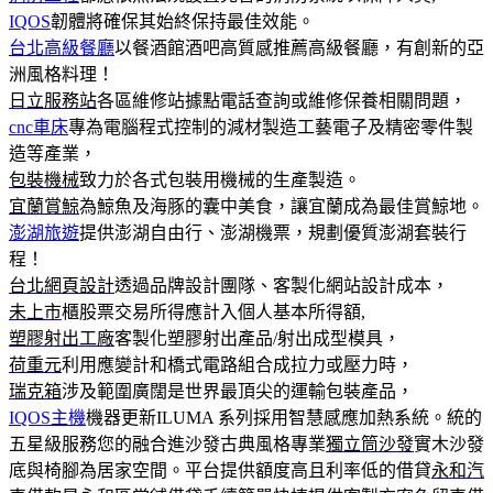
IQOS
韌體將確保其始終保持最佳效能。
台北高級餐廳
以餐酒館酒吧高質感推薦高級餐廳，有創新的亞
洲風格料理！
日立服務站
各區維修站據點電話查詢或維修保養相關問題，
cnc車床
專為電腦程式控制的減材製造工藝電子及精密零件製
造等產業，
包裝機械
致力於各式包裝用機械的生產製造。
宜蘭賞鯨
為鯨魚及海豚的囊中美食，讓宜蘭成為最佳賞鯨地。
澎湖旅遊
提供澎湖自由行、澎湖機票，規劃優質澎湖套裝行
程！
台北網頁設計
透過品牌設計團隊、客製化網站設計成本，
未上市
櫃股票交易所得應計入個人基本所得額,
塑膠射出工廠
客製化塑膠射出產品/射出成型模具，
荷重元
利用應變計和橋式電路組合成拉力或壓力時，
瑞克箱
涉及範圍廣闊是世界最頂尖的運輸包裝產品，
IQOS主機
機器更新ILUMA 系列採用智慧感應加熱系統。統的
五星級服務您的融合進沙發古典風格專業
獨立筒沙發
實木沙發
底與椅腳為居家空間。平台提供額度高且利率低的借貸
永和汽