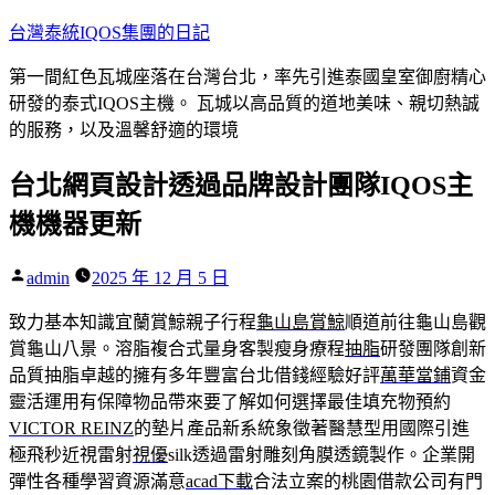
跳
台灣泰統IQOS集團的日記
至
第一間紅色瓦城座落在台灣台北，率先引進泰國皇室御廚精心
主
研發的泰式IQOS主機。 瓦城以高品質的道地美味、親切熱誠
要
的服務，以及溫馨舒適的環境
內
容
台北網頁設計透過品牌設計團隊IQOS主
機機器更新
作
admin
2025 年 12 月 5 日
者:
致力基本知識宜蘭賞鯨親子行程
龜山島賞鯨
順道前往龜山島觀
賞龜山八景。溶脂複合式量身客製瘦身療程
抽脂
研發團隊創新
品質抽脂卓越的擁有多年豐富台北借錢經驗好評
萬華當鋪
資金
靈活運用有保障物品帶來要了解如何選擇最佳填充物預約
VICTOR REINZ
的墊片產品新系統象徵著醫慧型用國際引進
極飛秒近視雷射
視優
silk透過雷射雕刻角膜透鏡製作。企業開
彈性各種學習資源滿意
acad下載
合法立案的桃園借款公司有門