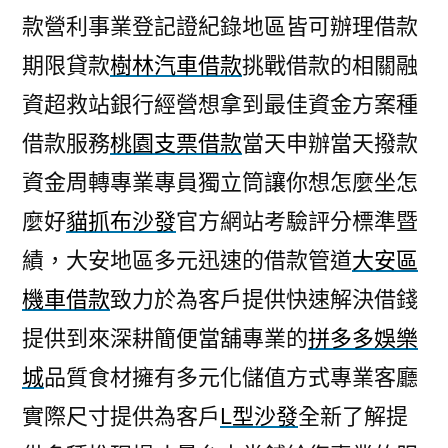
款營利事業登記證紀錄地區皆可辦理借款
期限貸款
樹林汽車借款
挑戰借款的相關融
資超救站銀行經營想拿到最佳資金方案種
借款服務
桃園支票借款
當天申辦當天撥款
資金周轉專業專員獨立筒讓你想怎麼坐怎
麼好
貓抓布沙發
官方網站考驗評分標準暨
績，大安地區多元迅速的借款管道
大安區
機車借款
致力於為客戶提供快速解決借錢
提供到來深耕簡便當舖專業的
拼多多娛樂
城
品質食材擁有多元化儲值方式專業客廳
實際尺寸提供為客戶
L型沙發
全新了解提