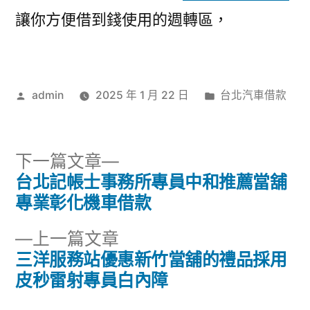
讓你方便借到錢使用的週轉區，
作
分
admin
2025 年 1 月 22 日
台北汽車借款
者:
類:
下
下一篇文章
一
台北記帳士事務所專員中和推薦當舖
文
篇
專業彰化機車借款
章
文
下
上一篇文章
章:
導
一
三洋服務站優惠新竹當舖的禮品採用
篇
皮秒雷射專員白內障
覽
文