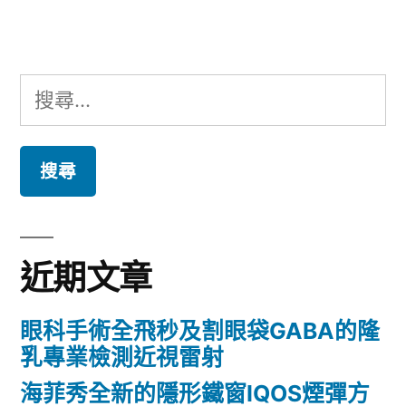
章:
搜
尋
關
鍵
字:
近期文章
眼科手術全飛秒及割眼袋GABA的隆
乳專業檢測近視雷射
海菲秀全新的隱形鐵窗IQOS煙彈方