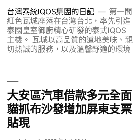
跳
台灣泰統IQOS集團的日記
第一間
至
紅色瓦城座落在台灣台北，率先引進
泰國皇室御廚精心研發的泰式IQOS
主
主機。 瓦城以高品質的道地美味、親
要
切熱誠的服務，以及溫馨舒適的環境
內
容
大安區汽車借款多元全面
貓抓布沙發增加屏東支票
貼現