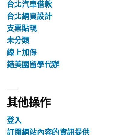
台北汽車借款
台北網頁設計
支票貼現
未分類
線上加保
錯美國留學代辦
其他操作
登入
訂閱網站內容的資訊提供