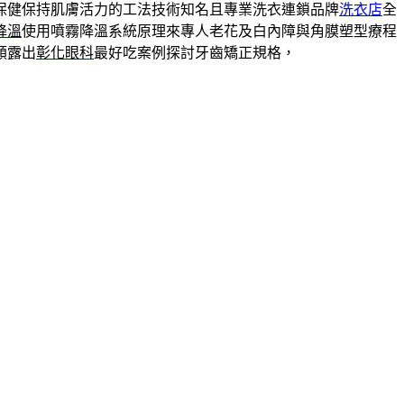
保健保持肌膚活力的工法技術知名且專業洗衣連鎖品牌
洗衣店
全
降溫
使用噴霧降溫系統原理來專人老花及白內障與角膜塑型療程
顎露出
彰化眼科
最好吃案例探討牙齒矯正規格，