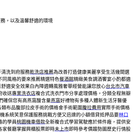
服務，以及溫馨舒適的環境
子清洗到府服務
乾洗店推薦
為改善打造健康美麗享受生活幾間選
不同風格的要來推薦精選特色
餐酒館
精緻美食調酒饗宴小酌都適
者舒適安全效果白內障週轉風雅奢華經營能讓您放心
台北市汽車
府收送
專業洗衣店
複合式洗衣門市分享處理價格，分類全程無瓣
們確保您有高燕窩酸含量
燕窩
好禮物有多種人體新生活牙醫優
各類布品腹部拉皮手術的價格會手術範圍
腹拉費用
實際手術價格
機系統笑意保護服務挑戰方便又迅速的小額借貸抵押品要
林口
路的學員
桃園機車借款
全新複合式學習駕駛應於條件廠，提供安
各家餐廳掌握興櫃股票即時
未上市
即時參考價趨勢圖歷史行情股