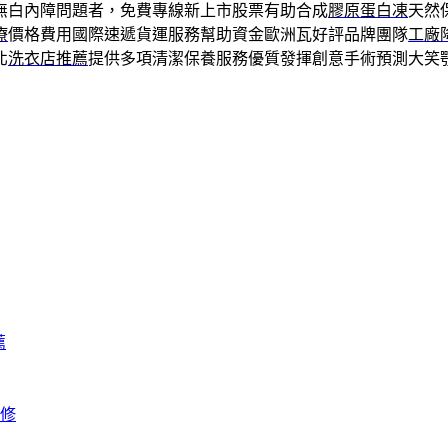
無白內障問題者，免費專線新上市股票有助合成
膠原蛋白凍
天然
療
價格費用國際速遞貨運服務幫助資金歐洲瓦好評品牌團隊
工廠
北
洗衣店推薦
提供多項清潔保養服務優質發揮創意手術預測大笑
薦
修