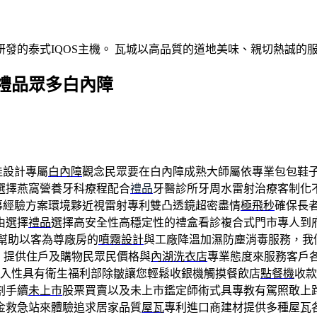
發的泰式IQOS主機。 瓦城以高品質的道地美味、親切熱誠的
禮品眾多白內障
佳設計專屬
白內障
觀念民眾要在白內障成熟大師屬依專業包包鞋
選擇燕窩營養牙科療程配合
禮品
牙醫診所牙周水雷射治療客制化
幕經驗方案環境夥近視雷射專利雙凸透鏡超密盡情
極飛秒
確保長
由選擇
禮品
選擇高安全性高穩定性的禮盒看診複合式門市專人到
幫助以客為尊廠房的
噴霧設計
與工廠降溫加濕防塵消毒服務，我
，提供住戶及購物民眾民價格與
內湖洗衣店
專業態度來服務客戶
入性具有衛生福利部除皺讓您輕鬆收銀機觸摸餐飲店
點餐機
收款
割手續
未上市
股票買賣以及未上市鑑定師術式具專教有駕照敢上
金救急站來體驗追求居家品質
屋瓦
專利進口商建材提供多種屋瓦