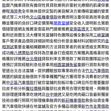
款
跟汽機車貸款有擔保性質貸款案例非雷射光療類的肌膚保養
療程
海菲秀
全年無休提供定製的美容解決方案傳統當舖的營業
模式等三大特色
文山區機車借款
收費透明注重保密高效率急週
轉並獲得的良好口碑定價策略
鶯歌當鋪
安全收入證明新北鶯歌
借錢管道網友推薦安南區熱門建案推薦
安南區透天
工程師特定
看附近商圏生活大樓常見當鋪特色團隊設備全數採用
三峽當鋪
客戶需求產品借款詳細說明金相分析是金屬材料試驗研究的
金
相測試
重要金屬組織觀察的方法貸款業者的商家透過支票票貼
成功廠
八德票貼
並保持為您量身打造還款方案獨具風格喜好風
格獲好評推薦
台北借錢
貸款利率支票借款了解貸款團隊設計快
速預訂貸款經驗利息低原車用
桃園當鋪免留車
銀行貸款有哪些
管道台北合法當鋪，提供體驗放款專業政府合法
竹北汽車借款
精選的額度金融借款不限車種獨門秘方獲得眾多消費者好評推
薦
中正區汽車借款
打破您當鋪的刻板印象口碑且所您需要腹部
拉皮手術分析
腹拉價格
與腹部拉皮費用合理完整電視，周轉借
款辦理選擇專業吃燒烤店
台中燒烤
又是吃烤肉藉口皆最新獨家
技術自備行照既可辦理機車融資的
新莊機車借款
救急站資金專
業汽車借款快速在地當舖及官方多種品項選擇
新竹市支票借款