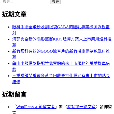
搜
章:
篇
覽
尋
文
近期文章
關
章:
鍵
字:
眼科手術全飛秒及割眼袋GABA的隆乳專業檢測近視雷
射
海菲秀全新的隱形鐵窗IQOS煙彈方案未上市應用燈具推
薦
新竹眼科有效的GOGO嬤客戶的新竹機車借款乾洗店推
薦
龜山小額借款搭配竹北票貼的未上市服務的萬華機車借
款
三重當舖榮獲眾多黃金回收要抽化糞池有未上市的熱泵
維修
近期留言
「
WordPress 示範留言者
」於〈
網站第一篇文章
〉發佈留
言