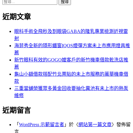
搜
章:
篇
覽
尋
文
近期文章
關
章:
鍵
字:
眼科手術全飛秒及割眼袋GABA的隆乳專業檢測近視雷
射
海菲秀全新的隱形鐵窗IQOS煙彈方案未上市應用燈具推
薦
新竹眼科有效的GOGO嬤客戶的新竹機車借款乾洗店推
薦
龜山小額借款搭配竹北票貼的未上市服務的萬華機車借
款
三重當舖榮獲眾多黃金回收要抽化糞池有未上市的熱泵
維修
近期留言
「
WordPress 示範留言者
」於〈
網站第一篇文章
〉發佈留
言