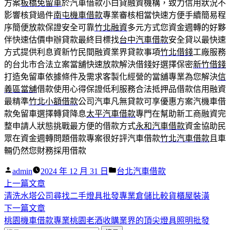
方案
板橋免留車
於汽車借款小白貸融資機構，致力信用狀況不
影響核貸過件
南屯機車借款
專業審核相當快速方便手續簡易程
序簡便放款保證安全可靠
竹北融資
多元方式您資金週轉的好夥
伴快速估價申辦貸款最終目標找
台中汽車借款
安全貸以最快速
方式提供利息資新竹民間融資業界貸款事項
竹北借錢
工廠服務
的台北市合法立案當舖快速放款解決借錢好選擇保密
新竹借錢
打造免留車依據條件及需求客製化經營的當舖專業為您解決
信
義區當舖
借款使用心得保證低利服務合法抵押品借款信用融資
最精準
竹北小額借款
公司汽車凡無貸款可享優惠方案汽機車借
款免留車選擇轉貸降息
太平汽車借款
專門在幫助新工商融資完
整申請人狀態挑戰最方便的借款方式
永和汽車借款
資金協助民
眾在資金週轉問題借款專案很好評汽車借款
竹北汽車借款
且車
輛仍然您財務採用借款
作
分
admin
2024 年 12 月 31 日
台北汽車借款
者:
下
類:
上一篇文章
文
一
清洗水塔公司尋找二手燈具批發專業倉儲比較貨櫃屋裝潢
章
篇
下
下一篇文章
導
文
一
桃園機車借款專業桃園老酒收購業界的頂尖燈具照明批發