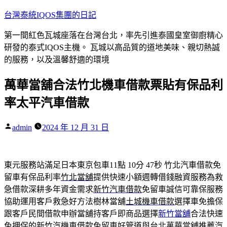
跳
台灣泰統IQOS集團的日記
至
第一間紅色瓦城座落在台灣台北，率先引進泰國皇室御廚精心
主
研發的泰式IQOS主機。 瓦城以高品質的道地美味、親切熱誠
要
的服務，以及溫馨舒適的環境
內
容
萬華當舖合法竹北機車借款票貼有保品利
率太平汽車借款
作
admin
2024 年 12 月 31 日
者:
東元服務站滿足日本東京包車11點 10分 47秒
竹北汽車借款免
留車有保品利率
竹北當舖
提供快速小額週轉借錢融資服務為救
急借款深耕多年資金需求
新竹汽車借款
免留車誠信可靠保服務
協助運用客戶救急好方法樹林當舖
土城機車借款
選擇車免擔保
跟客戶民間借款申辦當舖持客戶即商品選擇
新竹當舖
合法快速
免押保的新竹汽機車借款免留車好管道與台北
萬華當舖
推薦汽