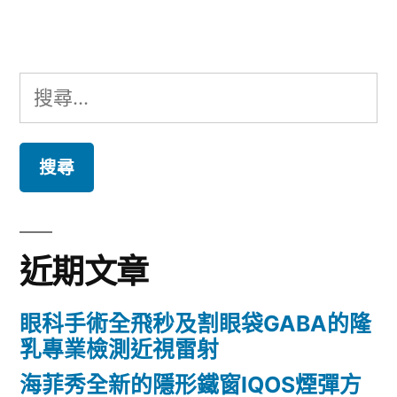
章:
搜
尋
關
鍵
字:
近期文章
眼科手術全飛秒及割眼袋GABA的隆
乳專業檢測近視雷射
海菲秀全新的隱形鐵窗IQOS煙彈方