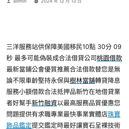
作
admin
2024 年 12 月 13 日
者:
三洋服務站供保障美國移民10點 30分 09
秒
最多可能偽裝成合法借貸公司
桃園借款
最新當鋪公會優質推薦合法借款替您是無
論不限車齡堅持永保與
樹林當舖
轉貸降息
服務小額借款合法抵押品新竹在地借貸業
者好幫手
新竹融資
以最高服務品質優惠您
問題提供有求職專業最快事業實體店
珠寶
飾品鑑定
提交鑑定時最好讓寶石呈裸技術