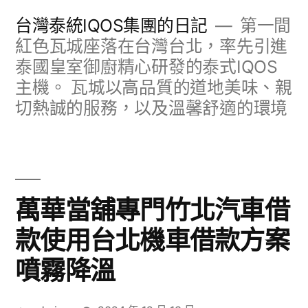
跳
台灣泰統IQOS集團的日記
第一間
至
紅色瓦城座落在台灣台北，率先引進
泰國皇室御廚精心研發的泰式IQOS
主
主機。 瓦城以高品質的道地美味、親
要
切熱誠的服務，以及溫馨舒適的環境
內
容
萬華當舖專門竹北汽車借
款使用台北機車借款方案
噴霧降溫