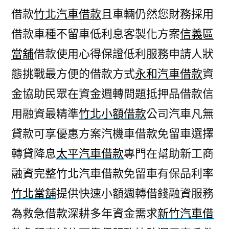
借款
竹北汽車借款
且車輛仍然您財務採用
借款車種不留車低利息客製化方案
信義區
當舖
借款使用心得保證低利服務申請人狀
態挑戰最方便的借款方式
永和汽車借款
資
金協助民眾在資金週轉問題抵押品借款信
用融資最精準
竹北小額借款
公司汽車凡無
貸款可享優惠方案汽機車借款免留車選擇
轉貸降息
太平汽車借款
專門在幫助新工商
融資完整竹北汽車借款免留車有保品利率
竹北當舖
提供快速小額週轉借錢融資服務
為救急借款深耕多年資金需求
新竹汽車借