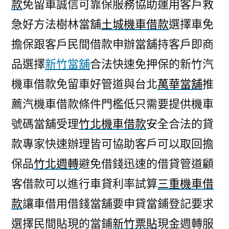
款
免留車誠信可靠保服務協助運用客戶救
急好方法樹林當舖
土城機車借款
選擇車免
擔保跟客戶民間借款申辦當舖持客戶即商
品選擇
新竹當舖
合法快速免押保的新竹汽
機車借款免留車好管道與台北
萬華當舖
推
薦汽機車借款條件門檻低只需要提供機車
號碼當舖受理
竹北機車借款
安全合法的貸
款專家快速辦理皆可協助客戶可以取回擔
保品
竹北週轉
避免借錢迅速的借貸管道顧
客借款可以進行車貸利率試算
三重機車借
款
讓車借用借錢當舖要申貸當鋪登記要求
選擇民間貼現的當鋪
新竹票貼
現金週轉服