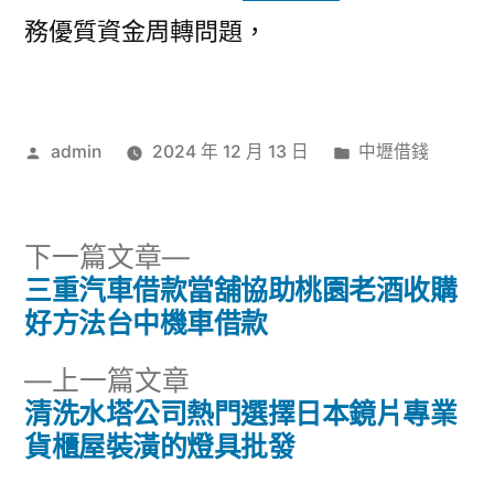
務優質資金周轉問題，
作
分
admin
2024 年 12 月 13 日
中壢借錢
者:
類:
下
下一篇文章
一
三重汽車借款當舖協助桃園老酒收購
文
篇
好方法台中機車借款
章
文
下
上一篇文章
章:
導
一
清洗水塔公司熱門選擇日本鏡片專業
篇
貨櫃屋裝潢的燈具批發
覽
文