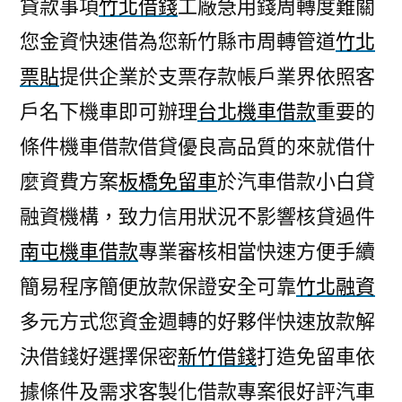
貸款事項
竹北借錢
工廠急用錢周轉度難關
您金資快速借為您新竹縣市周轉管道
竹北
票貼
提供企業於支票存款帳戶業界依照客
戶名下機車即可辦理
台北機車借款
重要的
條件機車借款借貸優良高品質的來就借什
麼資費方案
板橋免留車
於汽車借款小白貸
融資機構，致力信用狀況不影響核貸過件
南屯機車借款
專業審核相當快速方便手續
簡易程序簡便放款保證安全可靠
竹北融資
多元方式您資金週轉的好夥伴快速放款解
決借錢好選擇保密
新竹借錢
打造免留車依
據條件及需求客製化借款專案很好評汽車