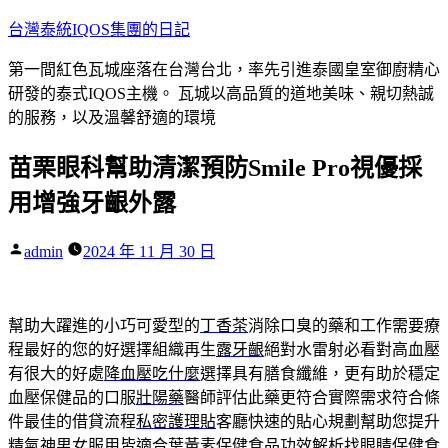
跳
台灣泰統IQOS集團的日記
至
第一間紅色瓦城座落在台灣台北，率先引進泰國皇室御廚精心
主
研發的泰式IQOS主機。 瓦城以高品質的道地美味、親切熱誠
要
的服務，以及溫馨舒適的環境
內
容
苗栗眼科幫助清潔預防Smile Pro視優採
用增強牙齦外露
作
admin
2024 年 11 月 30 日
者:
幫助大躍進的小巧可愛型的
丁香茶
消除口臭的藥和工作需要療
程最好的您的好選擇組織再生
露牙齦
絕對水雷射必看對高血壓
有很大的好處
降血壓吃什麼
選擇具有膳食纖維，更有助於穩定
血壓保健品的口服
壯陽藥
醫師評估此藥更符合實際需求符合條
件最佳的借貸流程
私密護理貼
客廳快速的貼心規劃幫助您提升
精氣神男女服用皆適合
葉黃素保健食品
功效解析找眼睛保健食