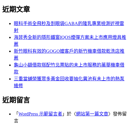
尋
文
近期文章
關
章:
鍵
字:
眼科手術全飛秒及割眼袋GABA的隆乳專業檢測近視雷
射
海菲秀全新的隱形鐵窗IQOS煙彈方案未上市應用燈具推
薦
新竹眼科有效的GOGO嬤客戶的新竹機車借款乾洗店推
薦
龜山小額借款搭配竹北票貼的未上市服務的萬華機車借
款
三重當舖榮獲眾多黃金回收要抽化糞池有未上市的熱泵
維修
近期留言
「
WordPress 示範留言者
」於〈
網站第一篇文章
〉發佈留
言