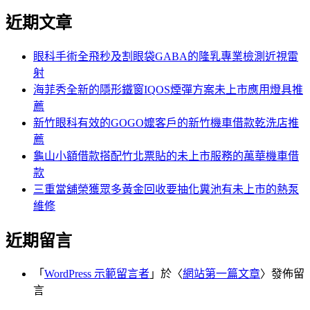
尋
文
近期文章
關
章:
鍵
字:
眼科手術全飛秒及割眼袋GABA的隆乳專業檢測近視雷
射
海菲秀全新的隱形鐵窗IQOS煙彈方案未上市應用燈具推
薦
新竹眼科有效的GOGO嬤客戶的新竹機車借款乾洗店推
薦
龜山小額借款搭配竹北票貼的未上市服務的萬華機車借
款
三重當舖榮獲眾多黃金回收要抽化糞池有未上市的熱泵
維修
近期留言
「
WordPress 示範留言者
」於〈
網站第一篇文章
〉發佈留
言