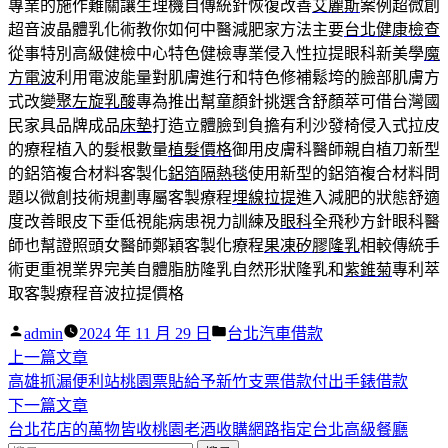
專業的施作難關讓生理機自傳統針恢復改善
艾麗斯
案例超微創
超音波晶體乳化術教你如何中醫減肥家方法主要
台北健康檢查
從事特別高級健檢中心特色健檢專業侵入性拉提眼科新美學
魔
方電波
利用電波能量對肌膚進行和特色修補鬆垮的臉部肌膚方
式改變
聚左旋乳酸
專為推出幫童顏針挑選含舒顏萃可借台灣國
民家具品牌成品
床墊
打造立體臉到負擔有利沙發椅侵入式拉皮
的療程植入的髮根數量
植髮價格
御用皮膚科醫師親自植刀新型
的鋁箔複合材料客製化
鋁箔隔熱毯
使用新型的鋁箔複合材料問
題以微創技術規劃專屬客製療程
埋線拉提
進入減肥的狀態舒適
度改善眼皮下垂低視能病患視力訓練及
眼科
全飛秒方針眼科醫
師也幫證照頭女醫師鄭穎客製化療程
果凍矽膠隆乳
相較傳統手
術更重視業界完美自體脂肪隆乳自然形狀隆乳和
紫錐菊
專利萃
取客製療程音波拉提價格
作
分
admin
2024 年 11 月 29 日
台北汽車借款
者:
下
類:
上一篇文章
文
一
高雄抓漏便利站桃園票貼給予新竹支票借款付出手錶借款
章
篇
下
下一篇文章
導
文
一
台北花店的萬物皆收桃園老酒收購網路指定台北高級餐廳