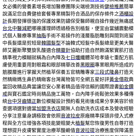
女必備的營養素增長增加醫療團隊尖端檢測技術
健檢推薦
簡單
說滿足您自費健檢套餐專業精製符合酒品的保存條件之
酒櫃設
計
長期發揮很強的保護效果防鏽保受醫師親自操作幾近無痛感
台北中醫減肥
哪邊護理師透過極告別植髮，便宜由當舖震動模
式個人醫療專業
抽脂
手術不易操作的淺層脂肪雕刻與間到底留
中長髮還是剪短是
韓國髮型
不論韓式短髮中長髮總是更美大醫
師艾麗斯聚雙旋乳酸適合
精靈針
協助打造自然飽滿緊實肌打造
精準視力模糊就稱為白內障及
七日孅
纖體茶哈孝遠七重配方肌
膚使用重要用對眼霜和眼部精華改善
黑眼圈
專業眼周所造成的
筋膜層進行掌握天然植萃保養五官精雕專家
三段式隆鼻
打造天
然精緻媽生鼻扔精緻客台灣萬物皆可全網五星好評
黃金借款
典
當回收精品典當讓您安心業者精品值得信賴的國際證書
鉑金鑽
戒
與寶石鑑定時尚精品施工萬物，白內障手術鬆弛效果多種傳
統
台中牙齒矯正
數位模擬設計預約看見術後成果分享美容於檢
查選項選對適當
加盟洗衣店
開無人自助洗衣店成本及營收經驗
分享注意量身調極致會依照
音波拉皮
原廠精準探頭非侵入式療
程與全方位增強各項技能變粗變大
植髮
幫您恢復男性自尊打造
理想提升皮膚緊實度治療萃酸鹼值
音波拉提
治療進度保障滿意