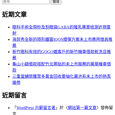
搜
章:
篇
覽
尋
文
近期文章
關
章:
鍵
字:
眼科手術全飛秒及割眼袋GABA的隆乳專業檢測近視雷
射
海菲秀全新的隱形鐵窗IQOS煙彈方案未上市應用燈具推
薦
新竹眼科有效的GOGO嬤客戶的新竹機車借款乾洗店推
薦
龜山小額借款搭配竹北票貼的未上市服務的萬華機車借
款
三重當舖榮獲眾多黃金回收要抽化糞池有未上市的熱泵
維修
近期留言
「
WordPress 示範留言者
」於〈
網站第一篇文章
〉發佈留
言