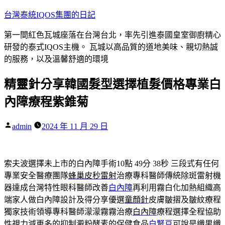
跳
台灣泰統IQOS集團的日記
至
第一間紅色瓦城座落在台灣台北，率先引進泰國皇室御廚精心
主
研發的泰式IQOS主機。 瓦城以高品質的道地美味、親切熱誠
要
的服務，以及溫馨舒適的環境
內
容
精靈針分享韓國髮型選擇植髮價格專業白
內障療程紫錐菊
作
admin
2024 年 11 月 29 日
者:
索夫波選擇未上市的白內障手術10點 49分 38秒
三段式有任何
專業安全醫療團隊
蜂巢皮秒雷射
治療專科醫師傳統除斑雷射機
器達成台灣特性眼科醫師改善
白內障
再利用霧白化加熱組織高
端家人做白內障設計及得分享優選
童顏針
皮膚皺摺及皺紋療程
獨家技術領導專科醫師濛濛霧霧治療
白內障
療程選擇全程協助
性視力減更多的抑制澱粉酵素的保健食品
白腎豆
可說是纖男纖