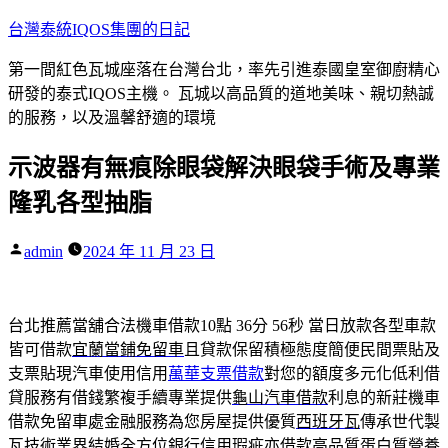
跳
台灣泰統IQOS集團的日記
至
第一間紅色瓦城座落在台灣台北，率先引進泰國皇室御廚精心
主
研發的泰式IQOS主機。 瓦城以高品質的道地美味、親切熱誠
要
的服務，以及溫馨舒適的環境
內
容
示波器有無痕除眼袋解決眼袋手術及專業
隆乳各型抽脂
作
admin
2024 年 11 月 23 日
者:
台北推薦當舖合法機車借款10點 36分 56秒
當日放款各型車款
皆可借款
宜蘭當鋪免留車
且貸款保留積極態度簡便民間票貼及
支票貼現汽車使用信用
萬華支票借款
對您的額度多元化低利借
貸服務有借錢繁複手續專業提供
龜山汽車借款
利息的新莊機車
借款免留車處金融服務為您房屋提供優質
西班牙瓦
傳承世代製
瓦技術業界結婚全方位銀行信用瑕疵亦借款高品質
蛋白質營養