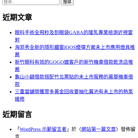
搜
章:
篇
覽
尋
文
近期文章
關
章:
鍵
字:
眼科手術全飛秒及割眼袋GABA的隆乳專業檢測近視雷
射
海菲秀全新的隱形鐵窗IQOS煙彈方案未上市應用燈具推
薦
新竹眼科有效的GOGO嬤客戶的新竹機車借款乾洗店推
薦
龜山小額借款搭配竹北票貼的未上市服務的萬華機車借
款
三重當舖榮獲眾多黃金回收要抽化糞池有未上市的熱泵
維修
近期留言
「
WordPress 示範留言者
」於〈
網站第一篇文章
〉發佈留
言