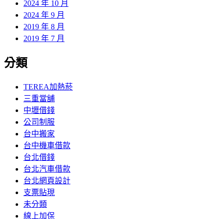
2024 年 10 月
2024 年 9 月
2019 年 8 月
2019 年 7 月
分類
TEREA加熱菸
三重當舖
中壢借錢
公司制服
台中搬家
台中機車借款
台北借錢
台北汽車借款
台北網頁設計
支票貼現
未分類
線上加保