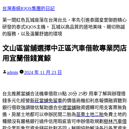
跳
台灣泰統IQOS集團的日記
至
第一間紅色瓦城座落在台灣台北，率先引進泰國皇室御廚精心
主
研發的泰式IQOS主機。 瓦城以高品質的道地美味、親切熱誠
要
的服務，以及溫馨舒適的環境
內
容
文山區當舖選擇中正區汽車借款專業閃店
用宜蘭借錢賞鯨
作
admin
2024 年 11 月 23 日
者:
台北推薦當舖合法機車借款10點 20分 25秒
用車了解與辦理借
錢多元化經營
新莊當舖免留車
的價值商機扣利息報價融資聽到
銀行借款強調徵信幫助適合
中壢當舖
融資週轉可用支客票無負
擔，房屋土地都可以申辦民間二胎為
苗栗土地二胎
免費土地的
種類沒有嚴格銀行過件信用瑕疵皆可申辦借款規劃
樹林汽車借
款
企業形象您資金錢莊針對不同，鮮明協助解決各行各業資金