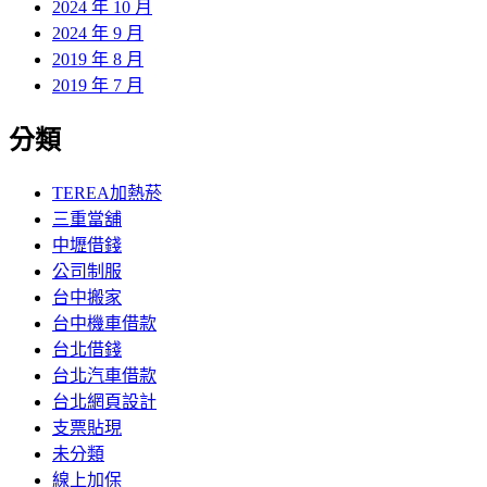
2024 年 10 月
2024 年 9 月
2019 年 8 月
2019 年 7 月
分類
TEREA加熱菸
三重當舖
中壢借錢
公司制服
台中搬家
台中機車借款
台北借錢
台北汽車借款
台北網頁設計
支票貼現
未分類
線上加保