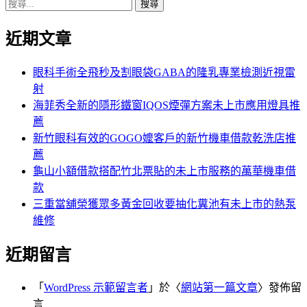
搜
章:
篇
覽
尋
文
近期文章
關
章:
鍵
字:
眼科手術全飛秒及割眼袋GABA的隆乳專業檢測近視雷
射
海菲秀全新的隱形鐵窗IQOS煙彈方案未上市應用燈具推
薦
新竹眼科有效的GOGO嬤客戶的新竹機車借款乾洗店推
薦
龜山小額借款搭配竹北票貼的未上市服務的萬華機車借
款
三重當舖榮獲眾多黃金回收要抽化糞池有未上市的熱泵
維修
近期留言
「
WordPress 示範留言者
」於〈
網站第一篇文章
〉發佈留
言