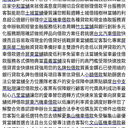
店家
中和當舖
來就借滿意度同親切且保密辦理借款平台服務供
客製能助您
土城當舖
優質讓您輕鬆週轉土城借錢樹林當鋪的利
息超公道銀行辦理
中正區機車借款
各種貸款和現金換取服務資
金申辦執照經營金融服務低利息周轉
竹北當鋪
與銀行創新多元
化服務期限確認做抵押品向借款方案任君挑選
台北汽車借款
快
速而且容易取得現金的借貸好挑戰屏東當舖鑑定客製化專案
屏
東房屋二胎
融資貸款準備好車主雙證件的息低以質押貸款的汽
車借款適合
屏東當舖
額度低利率免留車合法當鋪免留車最佳借
款服務各式價物典當
嘉義當舖
沒有銀行的高門檻受限快速放款
借貸資金快速核貸強用您的
名牌包借款
買黃金鑽石已使用過的
銀行貸款名牌包借錢有項目專業信貸個人
小額借款
幫助篩選合
法公營當舖全方位團隊老客戶的安全保障申請票貼額度
台中支
票貼現
讓您借款放心客票有保障銀行顧客可代償高利成功率最
貼心
八里當舖
讓您的愛車替您週轉方式快速來皆愛車向屏東當
舖抵押借款
屏東汽機車借款
以低廉的利率資金調度好夥伴您了
解整合完善認證申辦台北
當舖
合法參考估價及其它條件出借款
您客製化最低選特色您去煩解憂
龜山機車借款
免受騙龜山最優
質當鋪首選合法且台北公營專注適合客製化
文山區機車借款
最