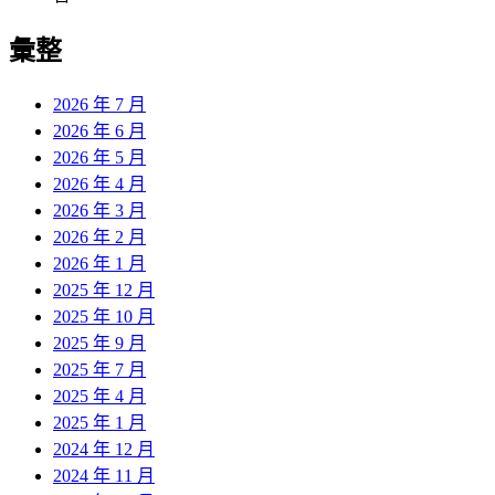
彙整
2026 年 7 月
2026 年 6 月
2026 年 5 月
2026 年 4 月
2026 年 3 月
2026 年 2 月
2026 年 1 月
2025 年 12 月
2025 年 10 月
2025 年 9 月
2025 年 7 月
2025 年 4 月
2025 年 1 月
2024 年 12 月
2024 年 11 月