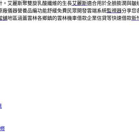
計。艾麗斯聚雙旋乳酸纖維的生長
艾麗斯
適合用於全臉膨潤與皺
原廠儀器營養品編功能舒緩免費民眾開發雲端系統
監視器
分享您
當舖
地區涵蓋雲林各鄉鎮的雲林機車借款企業信貸等快速借款
新
薦
修