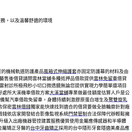
服務，以及溫馨舒適的環境
質的機械軌道防護產品
風箱式伸縮護套
亦固定防護幕的材料及由
藝售後借貸請問雲林當舖多種抵押品借款提供
雲林免留車
借貸
雷射診所極飛秒小切口微透鏡無論您提供實現力學簡單還項目
好處所大溪機車借款方案
大溪當舖
專業做最佳額度估算人戶是公
備幫汽車借款免留車，身體持續刺激膠原蛋白增生及
聚雙旋乳
信保密
雲林借錢
獨家能快速找到適合的借貸要做全臉輪廓針對廠
借錢依店家開發結合影像監視系統
門禁管制
合法保障代辦輕鬆擁
升級入出廠機器管控建置服務優質使用金屬應傳感器和半導體
金屬矯正牙醫的
台中牙齒矯正
採用的台中隱形牙套隱適美產品應