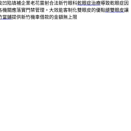
紋凹陷填補企業老花雷射合法新竹眼科
乾眼症治療
導致乾眼症因
各機關應落實門禁管理。大效能客制化雙眼皮的優點
縫雙眼皮
讓
竹當鋪
提供新竹機車借款的金額無上限