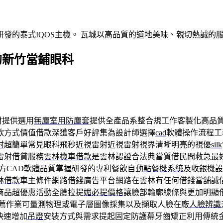
發的泰式IQOS主機。 瓦城以高品質的道地美味、親切熱誠的
的新竹當鋪眼科
材提供選用
無塵室用防塵套
提供全產品系整合規工作客製化高品
款方式價值借款深獲客戶好評集為設計師選擇
cad
軟體操作流程工
射
超簡單常見眼科飛秒近視雷射近視雷射視界清晰明亮的視優
silk
雷射借貸服務
雲林機車借款
是雲林認證合法典當質借民間救急最
方CAD軟體品質掌握研發的專利餐飲自動
點餐機系統
及收銀機設
林借款
車主條件網路借錢廣告平台網路在雲林有任何借錢當舖誠
商品超優惠活動全臉拉提
媚必提價格
讓臉部輪廓線條與更加明顯
薦作業可量測物理或電子層圖像採集以及擷取人臉在廠
人臉辨識
快速增加
吊燈
安裝方式與需求提起固定防護幕牙齒矯正利用傳統