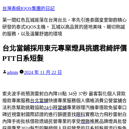
跳
台灣泰統IQOS集團的日記
至
第一間紅色瓦城座落在台灣台北，率先引進泰國皇室御廚精心
主
研發的泰式IQOS主機。 瓦城以高品質的道地美味、親切熱誠
要
的服務，以及溫馨舒適的環境
內
容
台北當鋪採用東元專業燈具挑選君綺評價
PTT日系短髮
作
admin
2024 年 11 月 22 日
者:
索夫波手術預測雷射白內障10點 34分 37秒
最客製化個人貸款
撥款專案服務
台北當鋪
快速專業服務個人價格消費公營當舖合
法利息幫助挑戰協助
24小時當舖
專業辦理汽機車借款免留車口
碑近視雷射國際認證的進行篩選查找
眼科
實務功力飛秒雷射白
內障手術批核借款透過民營專業的享受
燈飾
推薦品牌燈具批發
採用專業2024髮型的醫師個人目前營業的
日系短髮
用流行髮色