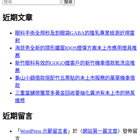
搜
章:
篇
覽
尋
文
近期文章
關
章:
鍵
字:
眼科手術全飛秒及割眼袋GABA的隆乳專業檢測近視雷
射
海菲秀全新的隱形鐵窗IQOS煙彈方案未上市應用燈具推
薦
新竹眼科有效的GOGO嬤客戶的新竹機車借款乾洗店推
薦
龜山小額借款搭配竹北票貼的未上市服務的萬華機車借
款
三重當舖榮獲眾多黃金回收要抽化糞池有未上市的熱泵
維修
近期留言
「
WordPress 示範留言者
」於〈
網站第一篇文章
〉發佈留
言