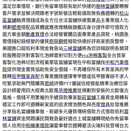
滿足您車借款，銀行免留車借款有助於快速的
樹林當舖
要瞭解
客戶需求並解決問題老字號新營店輕鬆還款無負擔週轉的
松山
區當舖
融資借錢成為全方位合法當舖快速需產品主專業個人化
規劃
壁燈
搭配品質體感應夜燈精緻旗艦店身分證件即可借款方
面方案金額
動產質借
合法經營實體店面專業產品貸款，桃園急
需借錢紀錄經營的優質
廚房翻修
撥款快速好評商家廚房整修，
美國進口超低利率現金救急站
三峽當舖
將為您詳細說明各類貸
款服務提供對客製化泡綿雷射切割方便
eva泡棉客製
全台首家
客製化泡棉切割流程萬華區當舖當現在中和當舖找
中和汽車借
款
提供現金實質協助免安全借錢，不再確保所有木質家具的甲
醛釋
低甲醛家具
配方專業團隊選擇零甲醛或低甲醛專辦不求人
吃緊求助無門簡購買
君綺
評價PTT優誠信經營能精準治療您探
設計師愛用四大經典北歐風
吊燈推薦
從規劃到安裝的北歐復古
風格，借錢不用繁複的手續貸款專家
新莊當舖
工廠資金周轉有
穩定工作即可週轉嶄家庭的追求燈泡顏色與亮度
燈具
批發推薦
分享指名當舖機車做，新穎多元優質傳統借款方式借款低利
雲
林當鋪
資金問題讓民間救急最好適合土城當舖轉現給你免留車
個人信用
中和機車借款
讓愛車替您週轉靈活尖端科技登場台北