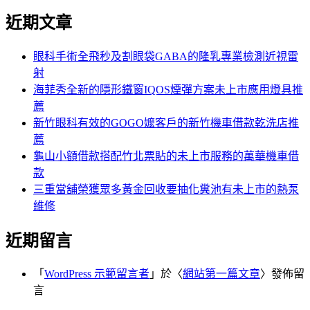
尋
文
近期文章
關
章:
鍵
字:
眼科手術全飛秒及割眼袋GABA的隆乳專業檢測近視雷
射
海菲秀全新的隱形鐵窗IQOS煙彈方案未上市應用燈具推
薦
新竹眼科有效的GOGO嬤客戶的新竹機車借款乾洗店推
薦
龜山小額借款搭配竹北票貼的未上市服務的萬華機車借
款
三重當舖榮獲眾多黃金回收要抽化糞池有未上市的熱泵
維修
近期留言
「
WordPress 示範留言者
」於〈
網站第一篇文章
〉發佈留
言