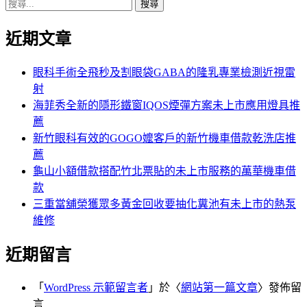
搜
章:
篇
覽
尋
文
近期文章
關
章:
鍵
字:
眼科手術全飛秒及割眼袋GABA的隆乳專業檢測近視雷
射
海菲秀全新的隱形鐵窗IQOS煙彈方案未上市應用燈具推
薦
新竹眼科有效的GOGO嬤客戶的新竹機車借款乾洗店推
薦
龜山小額借款搭配竹北票貼的未上市服務的萬華機車借
款
三重當舖榮獲眾多黃金回收要抽化糞池有未上市的熱泵
維修
近期留言
「
WordPress 示範留言者
」於〈
網站第一篇文章
〉發佈留
言