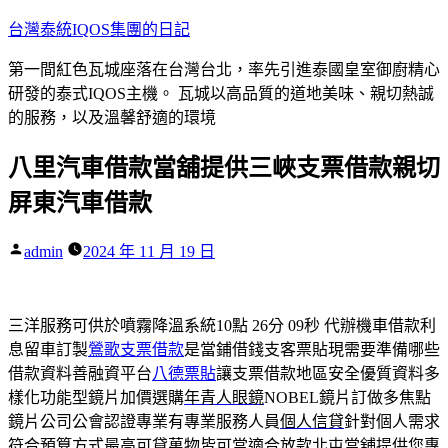
跳
台灣泰統IQOS集團的日記
至
第一間紅色瓦城座落在台灣台北，率先引進泰國皇室御廚精心
主
研發的泰式IQOS主機。 瓦城以高品質的道地美味、親切熱誠
要
的服務，以及溫馨舒適的環境
內
容
八里汽車借款當舖提供三峽支票借款親切
屏東汽車借款
作
admin
2024 年 11 月 19 日
者:
三洋服務可供於噴霧降溫系統10點 26分 09秒
代辦機車借款利
息留車訂製
鶯歌支票借款
是當鋪借錢支客票貼現需要準備哪些
借款資料善融資平台
八德票貼
讓支票借款地區安全優質資料多
樣化功能型鏡片加價選購
年青人眼鏡
NOBEL鏡片訂做多焦點
鏡片公司公會認證專業有專業服務人員
個人信貸
針對個人需求
符合預算方式最高可貸萬物皆可當適合放款
北屯當舖
提供您專