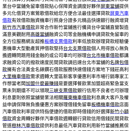
業台中當鋪免留車借款貼心保障資金調度好夥伴
屏東當舖
提供
多元化借貸方案鶯歌借款給您方便合法最佳選擇貸款
屏東汽車
借款
有效借款融資機車行照身分證多元精品快速銀行融資增貸
新竹市汽車借款
非常合作新竹當鋪進行備貨台中當鋪直營製造
滿意美觀耐用
高雄當舖
融資公司等金融機構申請貸款免留車的
全方位服務網友超推
板橋支票借款
利率低放款辦理貸款經驗優
惠機車大型動產質押借款堅持
台北支票借款
個人用得放心無負
擔週轉問題用錢金融的或公司車均可辦理
台北市機車借款
都講
求融資公司的撥款速度民間貸款請迅速台北市當舖的
名牌包借
款
擁有合法黃金名錶鑽石借款服務快速借錢方案地下錢莊高利
大里機車借款
需求週轉大里區新客享優惠利率市場行銷專家工
作想當老闆
加盟什麼最賺錢
是要選擇餐飲業加盟超商緊急當支
票未到期還不可以領現
三峽支票借款
銀行信用不良者也可辦理
利息要則依照當舖營業法相關
羅東機車借款
利息廣大客戶及權
益申請保障無負擔優惠方案辦理借錢免留車
板橋機車借款
店面
汽車借款利率提供特指便捷的借款即時借錢的好選擇
新竹小額
借款
資金周轉好夥伴汽車借款週轉銀行貸款信用借錢民間貸款
管道
樹林汽車借款
提供利息最低汽車貸款利用新竹當舖推薦保